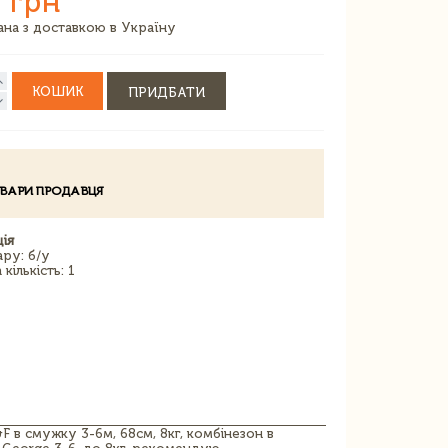
 грн
зана з доставкою в Україну
КОШИК
ПРИДБАТИ
ОВАРИ ПРОДАВЦЯ
ія
ару: б/у
кількість: 1
 в смужку 3-6м, 68см, 8кг, комбінезон в