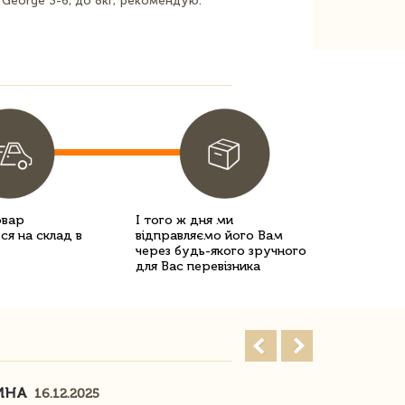
t George 3-6, до 8кг, рекомендую.
овар
І того ж дня ми
ся на склад в
відправляємо його Вам
через будь-якого зручного
для Вас перевізника
ИНА
ІРИНА БІ
16.12.2025