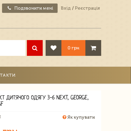
Подзвонити мені
Вхід
/
Реєстрація
0 грн
ТАКТИ
Т ДИТЯЧОГО ОДЯГУ 3-6 NEXT, GEORGE,
6F
2
Як купувати