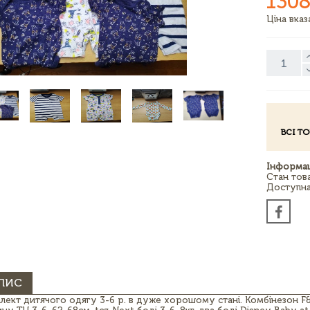
1308
Ціна вка
ВСІ Т
Інформац
Стан тов
Доступна 
ПИС
лект дитячого одягу 3-6 р. в дуже хорошому стані. Комбінезон F&F