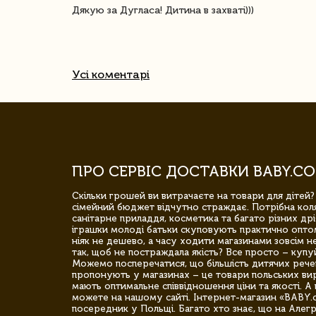
ачество
Дякую за Дугласа! Дитина в захваті)))
Усі коментарі
ПРО СЕРВІС ДОСТАВКИ BABY.CO
Скільки грошей ви витрачаєте на товари для дітей?
сімейний бюджет відчутно страждає. Потрібна коля
санітарне приладдя, косметика та багато різних дрі
іграшки молоді батьки скуповують практично опто
ніяк не дешево, а часу ходити магазинами зовсім не
так, щоб не постраждала якість? Все просто – купу
Можемо посперечатися, що більшість дитячих речей,
пропонують у магазинах – це товари польських вир
мають оптимальне співвідношення ціни та якості. А 
можете на нашому сайті. Інтернет-магазин «BABY.
посередник у Польщі. Багато хто знає, що на Але