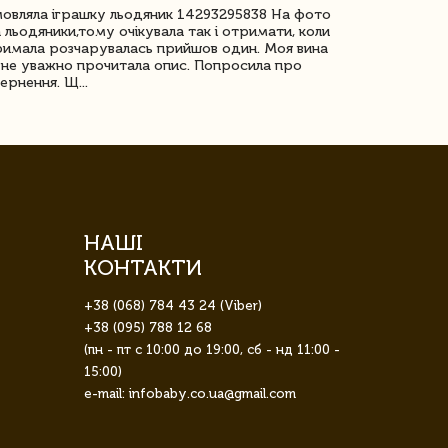
овляла іграшку льодяник 14293295838 На фото
Дякую за до
 льодяники,тому очікувала так і отримати, коли
незрячоі дів
имала розчарувалась прийшов один. Моя вина
Дуже задово
не уважно прочитала опис. Попросила про
ернення. Щ...
НАШІ
КОНТАКТИ
+38 (068) 784 43 24 (Viber)
+38 (095) 788 12 68
(пн - пт с 10:00 до 19:00, сб - нд 11:00 -
15:00)
e-mail: infobaby.co.ua@gmail.com