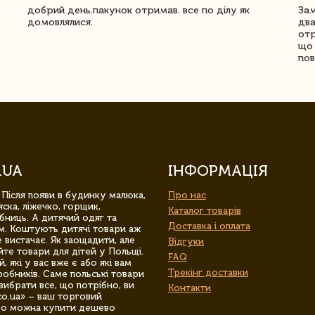
добрий день.пакунок отримав. все по ділу як
Зам
домовлялися.
два
отр
що 
пов
.UA
ІНФОРМАЦІЯ
 Після появи в будинку малюка,
Про нас
ска, ліжечко, горщик,
Каталог товарів
бниць. А дитячий одяг та
Доставка і оплата
м. Коштують дитячі товари аж
 вистачає. Як заощадити, але
Відгуки
йте товари для дітей у Польщі.
FAQ
 які у вас вже є або які вам
Трекінг доставки
обників. Саме польські товари
вибрати все, що потрібно, ви
Контакти
co.ua» – ваш торговий
гро можна купити дешево