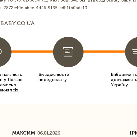
ну TU 3-6, 62-68см, tcz Next боді 3-6, 8кг, два боді Disney Baby a
a: 7872c40c-abec-4d46-9135-edb1fb0bda13
BABY.CO.UA
 наявність
Ви здійснюєте
Вибраний т
і у Польщі,
передоплату
доставляєть
уємось з
Україну
ення всіх
МАКСИМ
ІР
06.01.2026