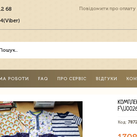
12 68
Повідомити про оплату
4(Viber)
МА РОБОТИ
FAQ
ПРО СЕРВІС
ВІДГУКИ
КОН
КОМПЛЕК
F\U002
Код:
787