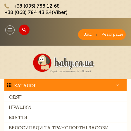
+38 (095) 788 12 68
+38 (068) 784 43 24(Viber)
;
Toggle
navigation
Вхід
/
Реєстрація
КАТАЛОГ
ОДЯГ
ІГРАШКИ
ВЗУТТЯ
ВЕЛОСИПЕДИ ТА ТРАНСПОРТНІ ЗАСОБИ