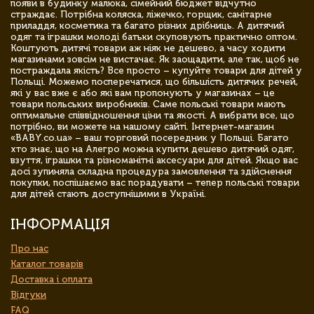
появи в будинку малюка, сімейний бюджет відчутно
страждає. Потрібна коляска, ліжечко, горщик, санітарне
приладдя, косметика та багато різних дрібниць. А дитячий
одяг та іграшки молоді батьки скуповують практично оптом.
Коштують дитячі товари аж ніяк не дешево, а часу ходити
магазинами зовсім не вистачає. Як заощадити, але так, щоб не
постраждала якість? Все просто – купуйте товари для дітей у
Польщі. Можемо посперечатися, що більшість дитячих речей,
які у вас вже є або які вам пропонують у магазинах – це
товари польських виробників. Саме польські товари мають
оптимальне співвідношення ціни та якості. А вибрати все, що
потрібно, ви можете на нашому сайті. Інтернет-магазин
«BABY.co.ua» – ваш торговий посередник у Польщі. Багато
хто знає, що на Алегро можна купити дешево дитячий одяг,
взуття, іграшки та різноманітні аксесуари для дітей. Якщо вас
досі зупиняла складна процедура замовлення та здійснення
покупки, поспішаємо вас порадувати – тепер польські товари
для дітей стають доступнішими в Україні.
ІНФОРМАЦІЯ
Про нас
Каталог товарів
Доставка і оплата
Відгуки
FAQ