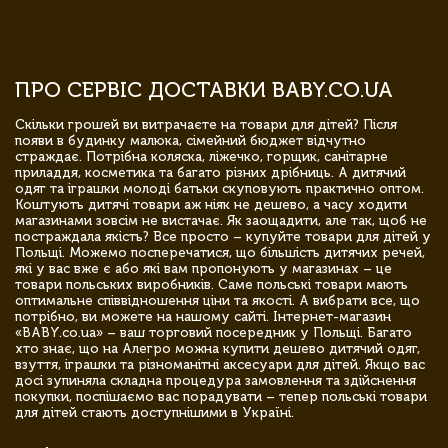
ПРО СЕРВІС ДОСТАВКИ BABY.CO.UA
Скільки грошей ви витрачаєте на товари для дітей? Після
появи в будинку малюка, сімейний бюджет відчутно
страждає. Потрібна коляска, ліжечко, горщик, санітарне
приладдя, косметика та багато різних дрібниць. А дитячий
одяг та іграшки молоді батьки скуповують практично оптом.
Коштують дитячі товари аж ніяк не дешево, а часу ходити
магазинами зовсім не вистачає. Як заощадити, але так, щоб не
постраждала якість? Все просто – купуйте товари для дітей у
Польщі. Можемо посперечатися, що більшість дитячих речей,
які у вас вже є або які вам пропонують у магазинах – це
товари польських виробників. Саме польські товари мають
оптимальне співвідношення ціни та якості. А вибрати все, що
потрібно, ви можете на нашому сайті. Інтернет-магазин
«BABY.co.ua» – ваш торговий посередник у Польщі. Багато
хто знає, що на Алегро можна купити дешево дитячий одяг,
взуття, іграшки та різноманітні аксесуари для дітей. Якщо вас
досі зупиняла складна процедура замовлення та здійснення
покупки, поспішаємо вас порадувати – тепер польські товари
для дітей стають доступнішими в Україні.