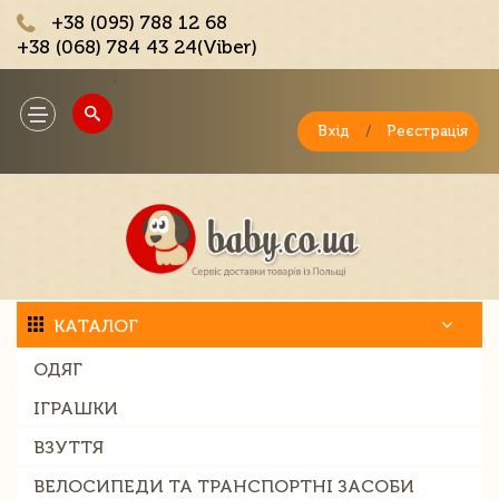
+38 (095) 788 12 68
+38 (068) 784 43 24(Viber)
;
Toggle
navigation
Вхід
/
Реєстрація
КАТАЛОГ
ОДЯГ
ІГРАШКИ
ВЗУТТЯ
ВЕЛОСИПЕДИ ТА ТРАНСПОРТНІ ЗАСОБИ