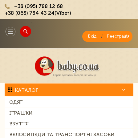
+38 (095) 788 12 68
+38 (068) 784 43 24(Viber)
;
Toggle
navigation
Вхід
/
Реєстрація
КАТАЛОГ
ОДЯГ
ІГРАШКИ
ВЗУТТЯ
ВЕЛОСИПЕДИ ТА ТРАНСПОРТНІ ЗАСОБИ