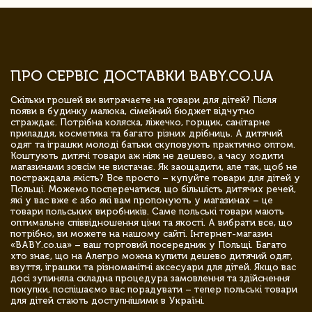
ПРО СЕРВІС ДОСТАВКИ BABY.CO.UA
Скільки грошей ви витрачаєте на товари для дітей? Після
появи в будинку малюка, сімейний бюджет відчутно
страждає. Потрібна коляска, ліжечко, горщик, санітарне
приладдя, косметика та багато різних дрібниць. А дитячий
одяг та іграшки молоді батьки скуповують практично оптом.
Коштують дитячі товари аж ніяк не дешево, а часу ходити
магазинами зовсім не вистачає. Як заощадити, але так, щоб не
постраждала якість? Все просто – купуйте товари для дітей у
Польщі. Можемо посперечатися, що більшість дитячих речей,
які у вас вже є або які вам пропонують у магазинах – це
товари польських виробників. Саме польські товари мають
оптимальне співвідношення ціни та якості. А вибрати все, що
потрібно, ви можете на нашому сайті. Інтернет-магазин
«BABY.co.ua» – ваш торговий посередник у Польщі. Багато
хто знає, що на Алегро можна купити дешево дитячий одяг,
взуття, іграшки та різноманітні аксесуари для дітей. Якщо вас
досі зупиняла складна процедура замовлення та здійснення
покупки, поспішаємо вас порадувати – тепер польські товари
для дітей стають доступнішими в Україні.