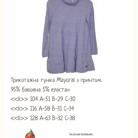
Трикотажна туніка Mayoral з принтом.
95% бавовна 5% еластан
<<li>> 104 A-51 B-29 C-30
<<li>> 116 A-58 B-31 C-34
<<li>> 128 A-63 B-32 C-38