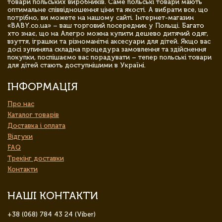
товари польських виробників. Саме польські товари мають
оптимальне співвідношення ціни та якості. А вибрати все, що
потрібно, ви можете на нашому сайті. Інтернет-магазин
«BABY.co.ua» – ваш торговий посередник у Польщі. Багато
хто знає, що на Алегро можна купити дешево дитячий одяг,
взуття, іграшки та різноманітні аксесуари для дітей. Якщо вас
досі зупиняла складна процедура замовлення та здійснення
покупки, поспішаємо вас порадувати – тепер польські товари
для дітей стають доступнішими в Україні.
ІНФОРМАЦІЯ
Про нас
Каталог товарів
Доставка і оплата
Відгуки
FAQ
Трекінг доставки
Контакти
НАШІ КОНТАКТИ
+38 (068) 784 43 24 (Viber)