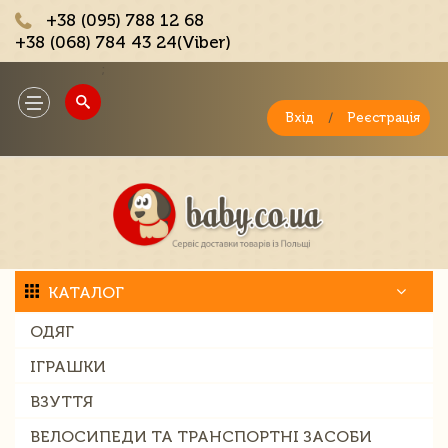
+38 (095) 788 12 68
+38 (068) 784 43 24(Viber)
;
Toggle
navigation
Вхід
/
Реєстрація
КАТАЛОГ
ОДЯГ
ІГРАШКИ
ВЗУТТЯ
ВЕЛОСИПЕДИ ТА ТРАНСПОРТНІ ЗАСОБИ