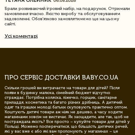
ТЕТЯНА ОЛЕЙНИК
06.08.2026
Брали розвиваючий ігровий набір, на подарунок. Отримали
замовлення вчасно. Якістю виробу та обслуговуванням
задоволенні. Обов'язково замовлятимемо ще на цьому
сайті.
Усі коментарі
ПРО СЕРВІС ДОСТАВКИ BABY.CO.UA
Скільки грошей ви витрачаєте на товари для дітей? Після
появи в будинку малюка, сімейний бюджет відчутно
страждає. Потрібна коляска, ліжечко, горщик, санітарне
приладдя, косметика та багато різних дрібниць. А дитячий
одяг та іграшки молоді батьки скуповують практично оптом.
Коштують дитячі товари аж ніяк не дешево, а часу ходити
магазинами зовсім не вистачає. Як заощадити, але так, щоб не
постраждала якість? Все просто – купуйте товари для дітей у
Польщі. Можемо посперечатися, що більшість дитячих речей,
які у вас вже є або які вам пропонують у магазинах – це