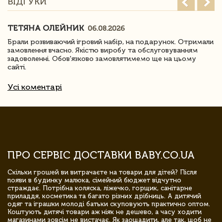
ВІДГУКИ
ТЕТЯНА ОЛЕЙНИК
06.08.2026
Брали розвиваючий ігровий набір, на подарунок. Отримали
замовлення вчасно. Якістю виробу та обслуговуванням
задоволенні. Обов'язково замовлятимемо ще на цьому
сайті.
Усі коментарі
ПРО СЕРВІС ДОСТАВКИ BABY.CO.UA
Скільки грошей ви витрачаєте на товари для дітей? Після
появи в будинку малюка, сімейний бюджет відчутно
страждає. Потрібна коляска, ліжечко, горщик, санітарне
приладдя, косметика та багато різних дрібниць. А дитячий
одяг та іграшки молоді батьки скуповують практично оптом.
Коштують дитячі товари аж ніяк не дешево, а часу ходити
магазинами зовсім не вистачає. Як заощадити, але так, щоб не