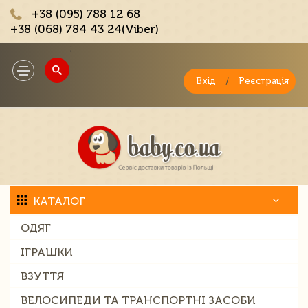
+38 (095) 788 12 68
+38 (068) 784 43 24(Viber)
;
Toggle
navigation
Вхід
/
Реєстрація
КАТАЛОГ
ОДЯГ
ІГРАШКИ
ВЗУТТЯ
ВЕЛОСИПЕДИ ТА ТРАНСПОРТНІ ЗАСОБИ