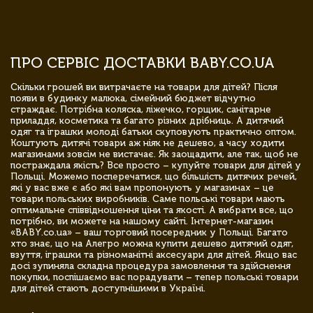
ПРО СЕРВІС ДОСТАВКИ BABY.CO.UA
Скільки грошей ви витрачаєте на товари для дітей? Після
появи в будинку малюка, сімейний бюджет відчутно
страждає. Потрібна коляска, ліжечко, горщик, санітарне
приладдя, косметика та багато різних дрібниць. А дитячий
одяг та іграшки молоді батьки скуповують практично оптом.
Коштують дитячі товари аж ніяк не дешево, а часу ходити
магазинами зовсім не вистачає. Як заощадити, але так, щоб не
постраждала якість? Все просто – купуйте товари для дітей у
Польщі. Можемо посперечатися, що більшість дитячих речей,
які у вас вже є або які вам пропонують у магазинах – це
товари польських виробників. Саме польські товари мають
оптимальне співвідношення ціни та якості. А вибрати все, що
потрібно, ви можете на нашому сайті. Інтернет-магазин
«BABY.co.ua» – ваш торговий посередник у Польщі. Багато
хто знає, що на Алегро можна купити дешево дитячий одяг,
взуття, іграшки та різноманітні аксесуари для дітей. Якщо вас
досі зупиняла складна процедура замовлення та здійснення
покупки, поспішаємо вас порадувати – тепер польські товари
для дітей стають доступнішими в Україні.