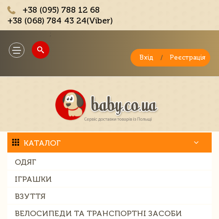
+38 (095) 788 12 68
+38 (068) 784 43 24(Viber)
;
Toggle
navigation
Вхід
/
Реєстрація
КАТАЛОГ
ОДЯГ
ІГРАШКИ
ВЗУТТЯ
ВЕЛОСИПЕДИ ТА ТРАНСПОРТНІ ЗАСОБИ