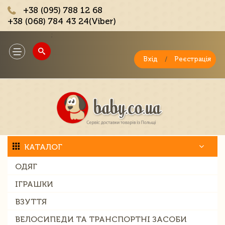
+38 (095) 788 12 68
+38 (068) 784 43 24(Viber)
;
Toggle
navigation
Вхід
/
Реєстрація
КАТАЛОГ
ОДЯГ
ІГРАШКИ
ВЗУТТЯ
ВЕЛОСИПЕДИ ТА ТРАНСПОРТНІ ЗАСОБИ