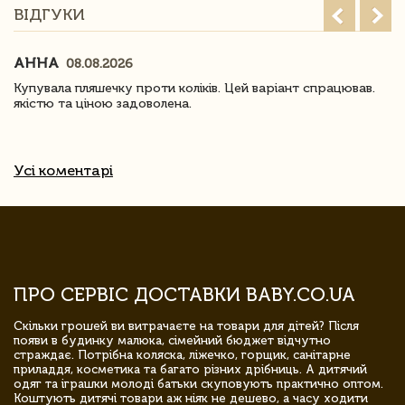
ВІДГУКИ
АННА
08.08.2026
Купувала пляшечку проти коліків. Цей варіант спрацював.
якістю та ціною задоволена.
Усі коментарі
ПРО СЕРВІС ДОСТАВКИ BABY.CO.UA
Скільки грошей ви витрачаєте на товари для дітей? Після
появи в будинку малюка, сімейний бюджет відчутно
страждає. Потрібна коляска, ліжечко, горщик, санітарне
приладдя, косметика та багато різних дрібниць. А дитячий
одяг та іграшки молоді батьки скуповують практично оптом.
Коштують дитячі товари аж ніяк не дешево, а часу ходити