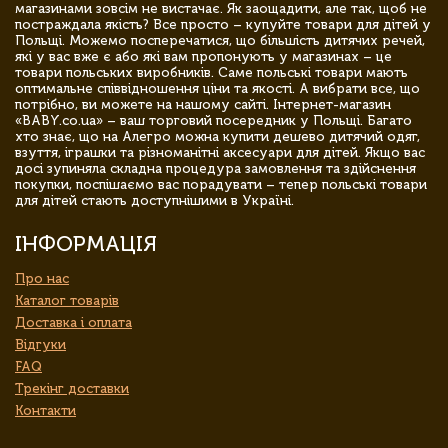
магазинами зовсім не вистачає. Як заощадити, але так, щоб не
постраждала якість? Все просто – купуйте товари для дітей у
Польщі. Можемо посперечатися, що більшість дитячих речей,
які у вас вже є або які вам пропонують у магазинах – це
товари польських виробників. Саме польські товари мають
оптимальне співвідношення ціни та якості. А вибрати все, що
потрібно, ви можете на нашому сайті. Інтернет-магазин
«BABY.co.ua» – ваш торговий посередник у Польщі. Багато
хто знає, що на Алегро можна купити дешево дитячий одяг,
взуття, іграшки та різноманітні аксесуари для дітей. Якщо вас
досі зупиняла складна процедура замовлення та здійснення
покупки, поспішаємо вас порадувати – тепер польські товари
для дітей стають доступнішими в Україні.
ІНФОРМАЦІЯ
Про нас
Каталог товарів
Доставка і оплата
Відгуки
FAQ
Трекінг доставки
Контакти