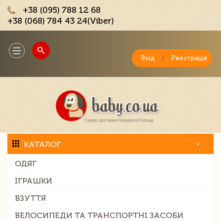
+38 (095) 788 12 68
+38 (068) 784 43 24(Viber)
;
Toggle
navigation
Вхід
/
Реєстрація
КАТАЛОГ
ОДЯГ
ІГРАШКИ
ВЗУТТЯ
ВЕЛОСИПЕДИ ТА ТРАНСПОРТНІ ЗАСОБИ