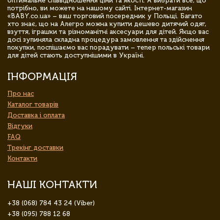
оптимальне співвідношення ціни та якості. А вибрати все, що
потрібно, ви можете на нашому сайті. Інтернет-магазин
«BABY.co.ua» – ваш торговий посередник у Польщі. Багато
хто знає, що на Алегро можна купити дешево дитячий одяг,
взуття, іграшки та різноманітні аксесуари для дітей. Якщо вас
досі зупиняла складна процедура замовлення та здійснення
покупки, поспішаємо вас порадувати – тепер польські товари
для дітей стають доступнішими в Україні.
ІНФОРМАЦІЯ
Про нас
Каталог товарів
Доставка і оплата
Відгуки
FAQ
Трекінг доставки
Контакти
НАШІ КОНТАКТИ
+38 (068) 784 43 24 (Viber)
+38 (095) 788 12 68