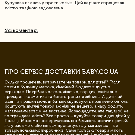
Купувала пляшечку проти коліків. Цей варіант спрацював.
якістю та ціною задоволена.
Усі коментарі
ПРО СЕРВІС ДОСТАВКИ BABY.CO.UA
Скільки грошей ви витрачаєте на товари для дітей? Після
появи в будинку малюка, сімейний бюджет відчутно
страждає. Потрібна коляска, ліжечко, горщик, санітарне
приладдя, косметика та багато різних дрібниць. А дитячий
одяг та іграшки молоді батьки скуповують практично оптом.
Коштують дитячі товари аж ніяк не дешево, а часу ходити
магазинами зовсім не вистачає. Як заощадити, але так, щоб не
постраждала якість? Все просто – купуйте товари для дітей у
Польщі. Можемо посперечатися, що більшість дитячих речей,
які у вас вже є або які вам пропонують у магазинах – це
товари польських виробників. Саме польські товари мають