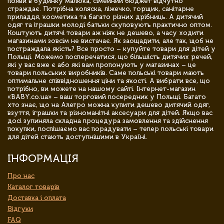
появи в будинку малюка, сімейний бюджет відчутно
страждає. Потрібна коляска, ліжечко, горщик, санітарне
приладдя, косметика та багато різних дрібниць. А дитячий
одяг та іграшки молоді батьки скуповують практично оптом.
Коштують дитячі товари аж ніяк не дешево, а часу ходити
магазинами зовсім не вистачає. Як заощадити, але так, щоб не
постраждала якість? Все просто – купуйте товари для дітей у
Польщі. Можемо посперечатися, що більшість дитячих речей,
які у вас вже є або які вам пропонують у магазинах – це
товари польських виробників. Саме польські товари мають
оптимальне співвідношення ціни та якості. А вибрати все, що
потрібно, ви можете на нашому сайті. Інтернет-магазин
«BABY.co.ua» – ваш торговий посередник у Польщі. Багато
хто знає, що на Алегро можна купити дешево дитячий одяг,
взуття, іграшки та різноманітні аксесуари для дітей. Якщо вас
досі зупиняла складна процедура замовлення та здійснення
покупки, поспішаємо вас порадувати – тепер польські товари
для дітей стають доступнішими в Україні.
ІНФОРМАЦІЯ
Про нас
Каталог товарів
Доставка і оплата
Відгуки
FAQ