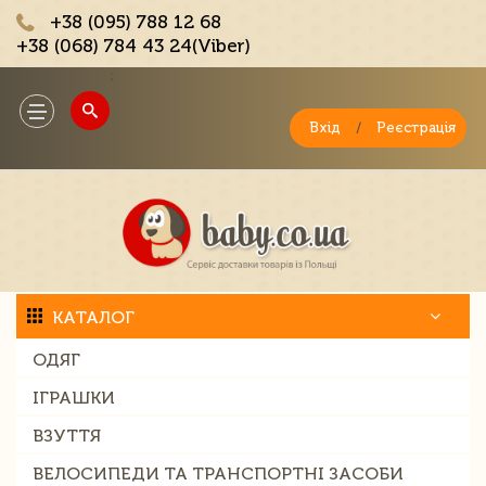
+38 (095) 788 12 68
+38 (068) 784 43 24(Viber)
;
Toggle
navigation
Вхід
/
Реєстрація
КАТАЛОГ
ОДЯГ
ІГРАШКИ
ВЗУТТЯ
ВЕЛОСИПЕДИ ТА ТРАНСПОРТНІ ЗАСОБИ