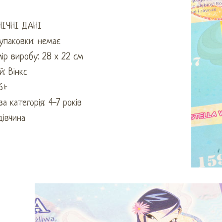
НІЧНІ ДАНІ
упаковки: немає
ір виробу: 28 х 22 см
й: Вінкс
 6+
ва категорія: 4-7 років
​дівчина