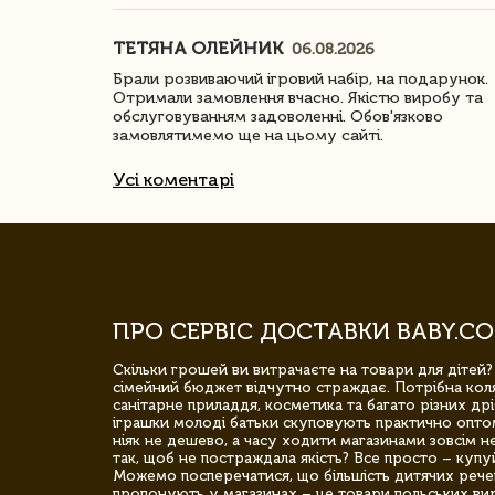
ТЕТЯНА ОЛЕЙНИК
06.08.2026
ачество
Брали розвиваючий ігровий набір, на подарунок.
Отримали замовлення вчасно. Якістю виробу та
обслуговуванням задоволенні. Обов'язково
замовлятимемо ще на цьому сайті.
Усі коментарі
ПРО СЕРВІС ДОСТАВКИ BABY.CO
Скільки грошей ви витрачаєте на товари для дітей?
сімейний бюджет відчутно страждає. Потрібна коля
санітарне приладдя, косметика та багато різних дрі
іграшки молоді батьки скуповують практично опто
ніяк не дешево, а часу ходити магазинами зовсім не
так, щоб не постраждала якість? Все просто – купу
Можемо посперечатися, що більшість дитячих речей,
пропонують у магазинах – це товари польських вир