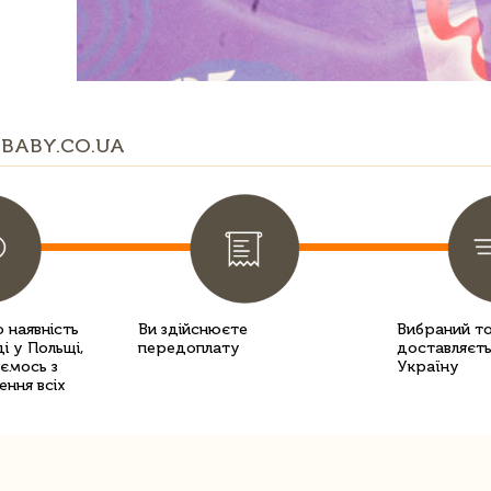
BABY.CO.UA
 наявність
Ви здійснюєте
Вибраний т
і у Польщі,
передоплату
доставляєть
уємось з
Україну
ення всіх