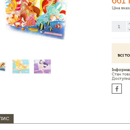
661 
Ціна вка
ВСІ Т
Інформац
Стан тов
Доступна 
ПИС