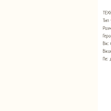
ТЕХ
Тип 
Розм
Геро
Вік:
Віко
Пе: ​