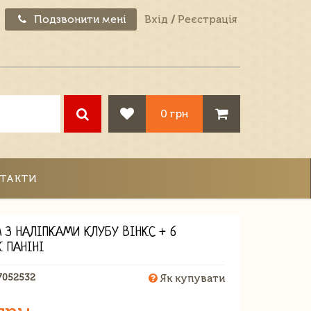
Подзвонити мені
Вхід
/
Реєстрація
0 грн
ТАКТИ
 З НАЛІПКАМИ КЛУБУ ВІНКС + 6
К ПАНІНІ
7052532
Як купувати