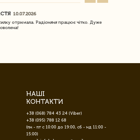
АСТЯ
ПОГОРЕЛО
10.07.2026
илку отримала. Радіоняня працює чітко. Дуже
Отримали віз
оволена!
Доставка з 
завжди була 
НАШІ
КОНТАКТИ
+38 (068) 784 43 24 (Viber)
+38 (095) 788 12 68
(пн - пт с 10:00 до 19:00, сб - нд 11:00 -
15:00)