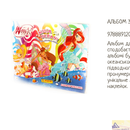
АЛЬБОМ 
97888912
Альбом дл
сподобаєт
альбомі бу
океансько
підводног
пронумеро
унікальне
наклейок.