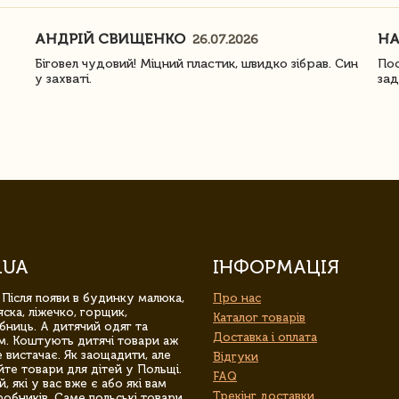
АНДРІЙ СВИЩЕНКО
Н
26.07.2026
Біговел чудовий! Міцний пластик, швидко зібрав. Син
Пос
у захваті.
зад
.UA
ІНФОРМАЦІЯ
 Після появи в будинку малюка,
Про нас
ска, ліжечко, горщик,
Каталог товарів
бниць. А дитячий одяг та
Доставка і оплата
м. Коштують дитячі товари аж
 вистачає. Як заощадити, але
Відгуки
йте товари для дітей у Польщі.
FAQ
 які у вас вже є або які вам
Трекінг доставки
обників. Саме польські товари