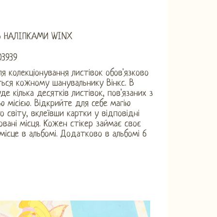
З НАЛІПКАМИ WINX
03939
я колекціонування листівок обов'язково
ься кожному шанувальнику Вінкс. В
де кілька десятків листівок, пов'язаних з
ю місією. Відкрийте для себе магію
о світу, вклеївши картки у відповідні
вані місця. Кожен стікер займає своє
 місце в альбомі. Додатково в альбомі 6