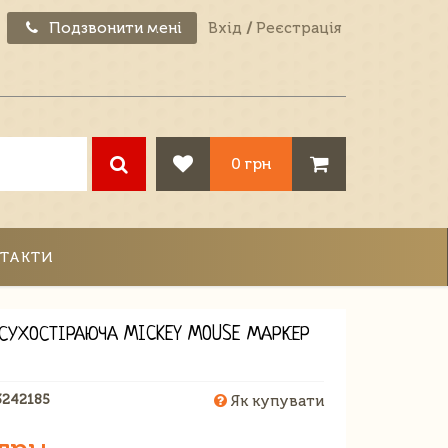
Подзвонити мені
Вхід
/
Реєстрація
0 грн
ТАКТИ
СУХОСТІРАЮЧА MICKEY MOUSE МАРКЕР
3242185
Як купувати