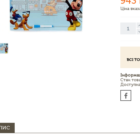
943
Ціна вка
ВСІ Т
Інформац
Стан тов
Доступна 
ПИС