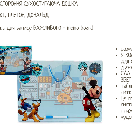
СТОРОННЯ СУХОСТИРАЮЧА ДОШКА
КІ, ПЛУТОН, ДОНАЛЬД
ка для запису ВАЖЛИВОГО - memo board
розм
У КО
для 
дуже
CAA 
ЗБЕ
табл
нитк
Це с
сист
і ти
чудо