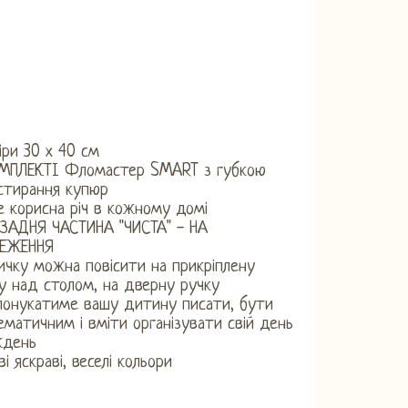
іри 30 х 40 см
МПЛЕКТІ Фломастер SMART з губкою
стирання купюр
 корисна річ в кожному домі
ЗАДНЯ ЧАСТИНА "ЧИСТА" - НА
РЕЖЕННЯ
ичку можна повісити на прикріплену
у над столом, на дверну ручку
понукатиме вашу дитину писати, бути
ематичним і вміти організувати свій день
ждень
ві яскраві, веселі кольори