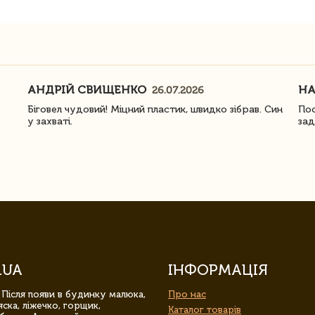
АНДРІЙ СВИЩЕНКО
Н
26.07.2026
Біговел чудовий! Міцний пластик, швидко зібрав. Син
Пос
у захваті.
зад
.UA
ІНФОРМАЦІЯ
 Після появи в будинку малюка,
Про нас
ска, ліжечко, горщик,
Каталог товарів