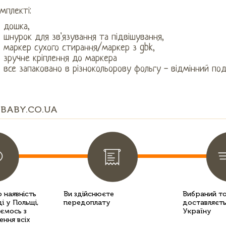
мплекті:
дошка,
шнурок для зв'язування та підвішування,
маркер сухого стирання/маркер з gbk,
зручне кріплення до маркера
все запаковано в різнокольорову фольгу - відмінний по
BABY.CO.UA
 наявність
Ви здійснюєте
Вибраний т
і у Польщі,
передоплату
доставляєть
уємось з
Україну
ення всіх