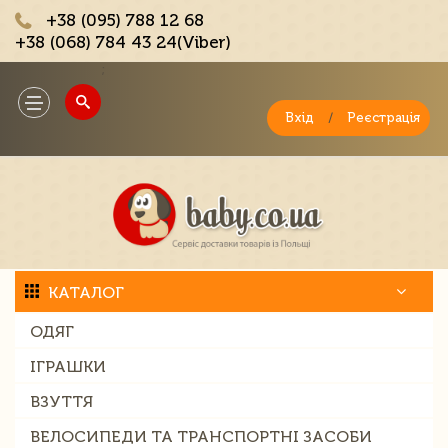
+38 (095) 788 12 68
+38 (068) 784 43 24(Viber)
;
Toggle
navigation
Вхід
/
Реєстрація
КАТАЛОГ
ОДЯГ
ІГРАШКИ
ВЗУТТЯ
ВЕЛОСИПЕДИ ТА ТРАНСПОРТНІ ЗАСОБИ