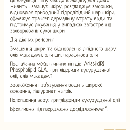
Це емульсія типу «вода в маслі», яка довго
живить і змащує шкіру, розгладжує зморшки,
відновлює природний гідроліпідний шар шкіри,
обмежує трансепідермальну втрату води та
підтримує лікування у випадках загострення
захворювань сухої шкіри.
Дія діючих речовин:
Змащення шкіри та відновлення ліпідного шару:
олія макадамії, олія ши, парафінова олія
Постачання міжклітинних ліпідів: Arlasilk(R)
Phospholipid GLA, тригліцериди кукурудзяної
олії, олія макадамії
Зволоження і зв'язування води з шкірою:
сечовина, гіалуронат натрію
Полегшення зору: тригліцериди кукурудзяної олії
Ефективно підтверджено дослідженнями*: