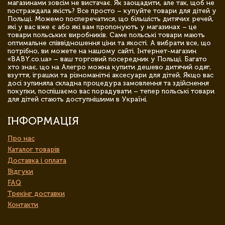
магазинами зовсім не вистачає. Як заощадити, але так, щоб не
постраждала якість? Все просто – купуйте товари для дітей у
Польщі. Можемо посперечатися, що більшість дитячих речей,
які у вас вже є або які вам пропонують у магазинах – це
товари польських виробників. Саме польські товари мають
оптимальне співвідношення ціни та якості. А вибрати все, що
потрібно, ви можете на нашому сайті. Інтернет-магазин
«BABY.co.ua» – ваш торговий посередник у Польщі. Багато
хто знає, що на Алегро можна купити дешево дитячий одяг,
взуття, іграшки та різноманітні аксесуари для дітей. Якщо вас
досі зупиняла складна процедура замовлення та здійснення
покупки, поспішаємо вас порадувати – тепер польські товари
для дітей стають доступнішими в Україні.
ІНФОРМАЦІЯ
Про нас
Каталог товарів
Доставка і оплата
Відгуки
FAQ
Трекінг доставки
Контакти