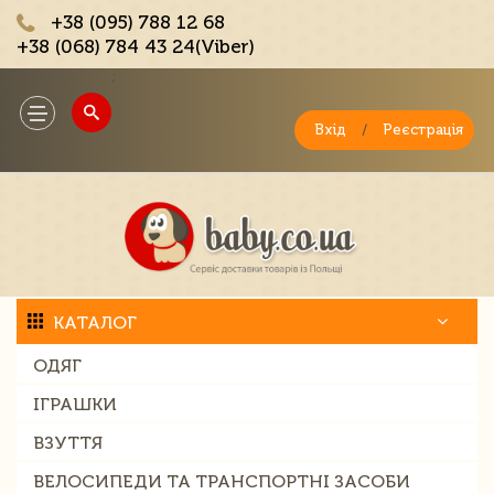
+38 (095) 788 12 68
+38 (068) 784 43 24(Viber)
;
Toggle
navigation
Вхід
/
Реєстрація
КАТАЛОГ
ОДЯГ
ІГРАШКИ
ВЗУТТЯ
ВЕЛОСИПЕДИ ТА ТРАНСПОРТНІ ЗАСОБИ