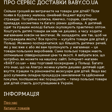
ПРО СЕРВІС ДОСТАВКИ BABY.CO.UA
Скільки грошей ви витрачаєте на товари для дітей? Після
появи в будинку малюка, сімейний бюджет відчутно
страждає. Потрібна коляска, ліжечко, горщик, санітарне
приладдя, косметика та багато різних дрібниць. А дитячий
одяг та іграшки молоді батьки скуповують практично оптом.
Коштують дитячі товари аж ніяк не дешево, а часу ходити
магазинами зовсім не вистачає. Як заощадити, але так, щоб не
постраждала якість? Все просто – купуйте товари для дітей у
Польщі. Можемо посперечатися, що більшість дитячих речей,
які у вас вже є або які вам пропонують у магазинах – це
товари польських виробників. Саме польські товари мають
оптимальне співвідношення ціни та якості. А вибрати все, що
потрібно, ви можете на нашому сайті. Інтернет-магазин
«BABY.co.ua» – ваш торговий посередник у Польщі. Багато
хто знає, що на Алегро можна купити дешево дитячий одяг,
взуття, іграшки та різноманітні аксесуари для дітей. Якщо вас
досі зупиняла складна процедура замовлення та здійснення
покупки, поспішаємо вас порадувати – тепер польські товари
для дітей стають доступнішими в Україні.
ІНФОРМАЦІЯ
Про нас
Каталог товарів