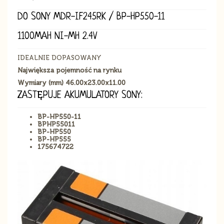
DO SONY MDR-IF245RK / BP-HP550-11
1100MAH NI-MH 2.4V
IDEALNIE DOPASOWANY
Największa pojemność na rynku
Wymiary (mm) 46.00x23.00x11.00
ZASTĘPUJE AKUMULATORY SONY:
BP-HP550-11
BPHP55011
BP-HP550
BP-HP555
175674722