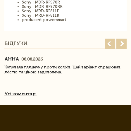
Sony : MDR-RF970R
Sony : MDR-RF970RK
Sony : MRD-RF811F
Sony : MRD-RF811K
producent powersmart
ВІДГУКИ
АННА
08.08.2026
Купувала пляшечку проти коліків. Цей варіант спрацював.
якістю та ціною задоволена.
Усі коментарі