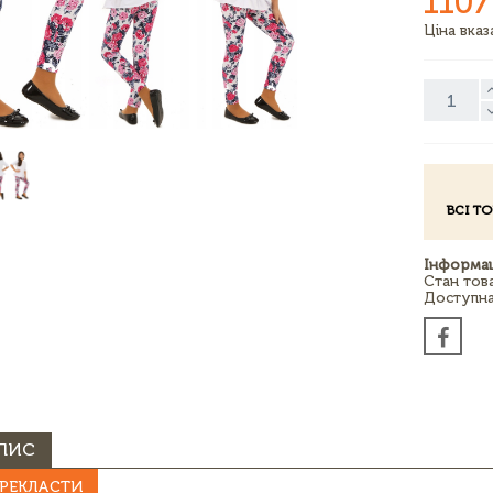
1107
Ціна вка
ВСІ Т
Інформац
Стан тов
Доступна 
ПИС
РЕКЛАСТИ