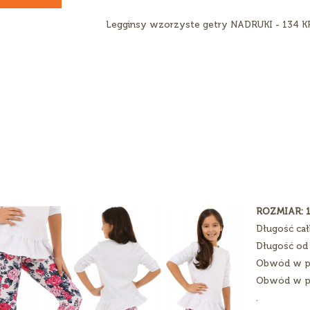
ROZMIAR: 
Długość cał
Długość od 
Obwód w pa
Obwód w pas
.