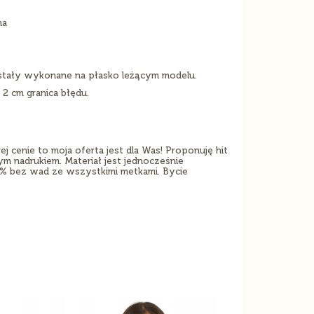
na
stały wykonane na płasko leżącym modelu.
 2 cm granica błędu.
j cenie to moja oferta jest dla Was! Proponuję hit
m nadrukiem. Materiał jest jednocześnie
0% bez wad ze wszystkimi metkami. Bycie