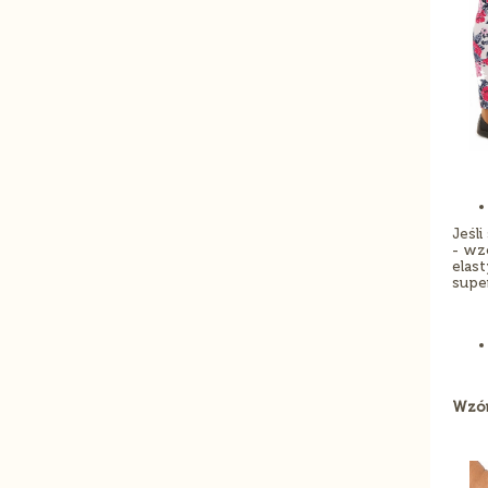
Jeśli
- wz
elas
supe
Wzór