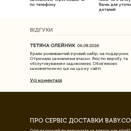
по телефону
Вами для уточн
деталей
ВІДГУКИ
ТЕТЯНА ОЛЕЙНИК
06.08.2026
ачество
Брали розвиваючий ігровий набір, на подарунок.
Отримали замовлення вчасно. Якістю виробу та
обслуговуванням задоволенні. Обов'язково
замовлятимемо ще на цьому сайті.
Усі коментарі
ПРО СЕРВІС ДОСТАВКИ BABY.CO
Скільки грошей ви витрачаєте на товари для дітей?