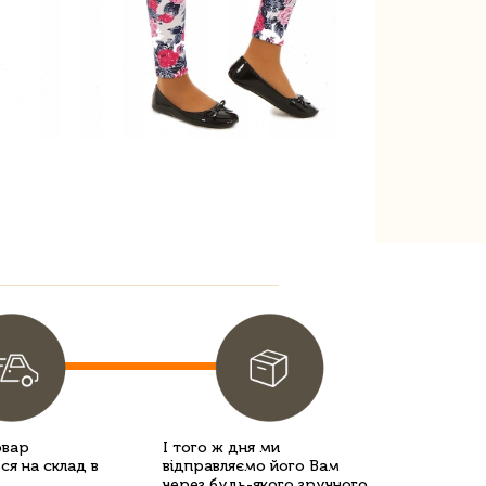
овар
І того ж дня ми
ся на склад в
відправляємо його Вам
через будь-якого зручного