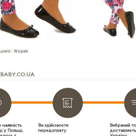
ucent : Kropek
BABY.CO.UA
 наявність
Ви здійснюєте
Вибраний т
і у Польщі,
передоплату
доставляєть
уємось з
Україну