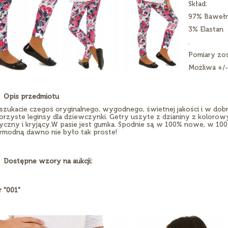
Skład:
97% Baweł
3% Elastan
.
Pomiary zo
Możliwa +/-
Opis przedmiotu
 szukacie czegoś oryginalnego, wygodnego, świetnej jakości i w dobre
orzyste leginsy dla dziewczynki. Getry uszyte z dzianiny z kolorowy
tyczny i kryjący.W pasie jest gumka. Spodnie są w 100% nowe, w 10
rmodną dawno nie było tak proste!
Dostępne wzory na aukcji:
 "001"