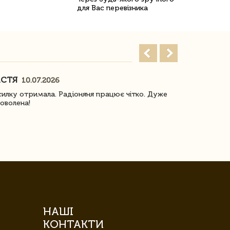
для Вас перевізника
АСТЯ
ПОГОРЕЛО
10.07.2026
илку отримала. Радіоняня працює чітко. Дуже
Отримали віз
оволена!
Доставка з 
завжди була 
НАШІ
КОНТАКТИ