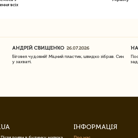
ення всіх
АНДРІЙ СВИЩЕНКО
Н
26.07.2026
Біговел чудовий! Міцний пластик, швидко зібрав. Син
Пос
у захваті.
зад
.UA
ІНФОРМАЦІЯ
 Після появи в будинку малюка,
Про нас