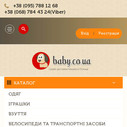
+38 (095) 788 12 68
+38 (068) 784 43 24(Viber)
;
Toggle
navigation
Вхід
/
Реєстрація
КАТАЛОГ
ОДЯГ
ІГРАШКИ
ВЗУТТЯ
ВЕЛОСИПЕДИ ТА ТРАНСПОРТНІ ЗАСОБИ