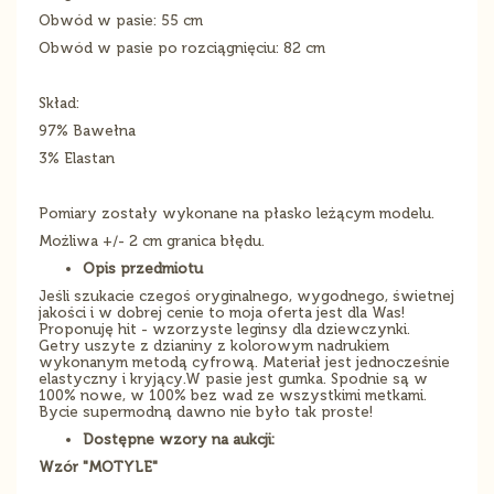
Obwód w pasie: 55 cm
Obwód w pasie po rozciągnięciu: 82 cm
Skład:
97% Bawełna
3% Elastan
Pomiary zostały wykonane na płasko leżącym modelu.
Możliwa +/- 2 cm granica błędu.
Opis przedmiotu
Jeśli szukacie czegoś oryginalnego, wygodnego, świetnej
jakości i w dobrej cenie to moja oferta jest dla Was!
Proponuję hit - wzorzyste leginsy dla dziewczynki.
Getry uszyte z dzianiny z kolorowym nadrukiem
wykonanym metodą cyfrową. Materiał jest jednocześnie
elastyczny i kryjący.W pasie jest gumka. Spodnie są w
100% nowe, w 100% bez wad ze wszystkimi metkami.
Bycie supermodną dawno nie było tak proste!
Dostępne wzory na aukcji:
Wzór "MOTYLE"