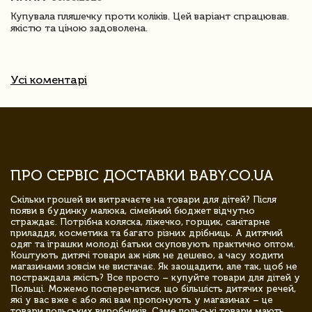
Купувала пляшечку проти коліків. Цей варіант спрацював.
якістю та ціною задоволена.
Усі коментарі
ПРО СЕРВІС ДОСТАВКИ BABY.CO.UA
Скільки грошей ви витрачаєте на товари для дітей? Після
появи в будинку малюка, сімейний бюджет відчутно
страждає. Потрібна коляска, ліжечко, горщик, санітарне
приладдя, косметика та багато різних дрібниць. А дитячий
одяг та іграшки молоді батьки скуповують практично оптом.
Коштують дитячі товари аж ніяк не дешево, а часу ходити
магазинами зовсім не вистачає. Як заощадити, але так, щоб не
постраждала якість? Все просто – купуйте товари для дітей у
Польщі. Можемо посперечатися, що більшість дитячих речей,
які у вас вже є або які вам пропонують у магазинах – це
товари польських виробників. Саме польські товари мають