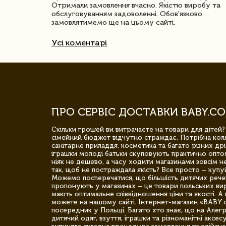
Отримали замовлення вчасно. Якістю виробу та
обслуговуванням задоволенні. Обов'язково
замовлятимемо ще на цьому сайті.
Усі коментарі
ПРО СЕРВІС ДОСТАВКИ BABY.CO
Скільки грошей ви витрачаєте на товари для дітей?
сімейний бюджет відчутно страждає. Потрібна коля
санітарне приладдя, косметика та багато різних дрі
іграшки молоді батьки скуповують практично опто
ніяк не дешево, а часу ходити магазинами зовсім не
так, щоб не постраждала якість? Все просто – купу
Можемо посперечатися, що більшість дитячих речей,
пропонують у магазинах – це товари польських вир
мають оптимальне співвідношення ціни та якості. А 
можете на нашому сайті. Інтернет-магазин «BABY.
посередник у Польщі. Багато хто знає, що на Але
дитячий одяг, взуття, іграшки та різноманітні аксес