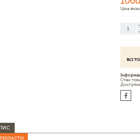
1060
Ціна вка
ВСІ Т
Інформац
Стан тов
Доступна 
ПИС
РЕКЛАСТИ