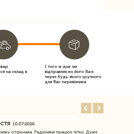
овар
І того ж дня ми
ся на склад в
відправляємо його Вам
через будь-якого зручного
для Вас перевізника
АСТЯ
ПОГОРЕЛО
10.07.2026
илку отримала. Радіоняня працює чітко. Дуже
Отримали віз