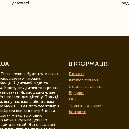
у захваті.
зад
.UA
ІНФОРМАЦІЯ
 Після появи в будинку малюка,
Про нас
ска, ліжечко, горщик,
Каталог товарів
бниць. А дитячий одяг та
Доставка і оплата
м. Коштують дитячі товари аж
 вистачає. Як заощадити, але
Відгуки
йте товари для дітей у Польщі.
FAQ
 які у вас вже є або які вам
Трекінг доставки
обників. Саме польські товари
вибрати все, що потрібно, ви
Контакти
co.ua» – ваш торговий
гро можна купити дешево
уари для дітей. Якщо вас досі