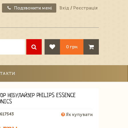
Подзвонити мені
Вхід
/
Реєстрація
0 грн
ТАКТИ
ТОР НЕБУЛАЙЗЕР PHILIPS ESSENCE
ONICS
1617543
Як купувати