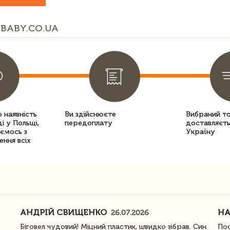
BABY.CO.UA
 наявність
Ви здійснюєте
Вибраний т
і у Польщі,
передоплату
доставляєть
уємось з
Україну
ення всіх
АНДРІЙ СВИЩЕНКО
Н
26.07.2026
Біговел чудовий! Міцний пластик, швидко зібрав. Син
Пос