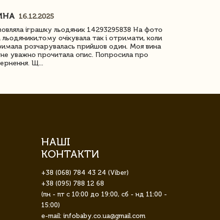
ИНА
ІРИНА БІ
16.12.2025
овляла іграшку льодяник 14293295838 На фото
Дякую за до
 льодяники,тому очікувала так і отримати, коли
незрячоі дів
имала розчарувалась прийшов один. Моя вина
Дуже задово
не уважно прочитала опис. Попросила про
ернення. Щ...
НАШІ
КОНТАКТИ
+38 (068) 784 43 24 (Viber)
+38 (095) 788 12 68
(пн - пт с 10:00 до 19:00, сб - нд 11:00 -
15:00)
e-mail: infobaby.co.ua@gmail.com