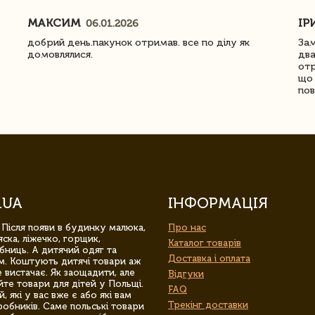
МАКСИМ
ІР
06.01.2026
добрий день.пакунок отримав. все по ділу як
Зам
домовлялися.
два
отр
що 
пов
.UA
ІНФОРМАЦІЯ
 Після появи в будинку малюка,
Про нас
ска, ліжечко, горщик,
Каталог товарів
бниць. А дитячий одяг та
Доставка і оплата
м. Коштують дитячі товари аж
 вистачає. Як заощадити, але
Відгуки
йте товари для дітей у Польщі.
FAQ
 які у вас вже є або які вам
Трекінг доставки
обників. Саме польські товари