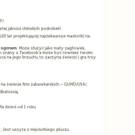
.!
 złej jakości chińskich podróbek!
20 lat projektującej najciekawsze maskotki na
m ogonem
. Może służyć jako mały zagłówek,
n znany z Facebook'a może być również twoim
ca na jego brzuchu to zaczyna świecić i gra trzy
na świecie firm zabawkarskich – GUND/USA/.
bałością.
la dzieci od 1 roku
. Jest uszyta z mięciutkiego pluszu