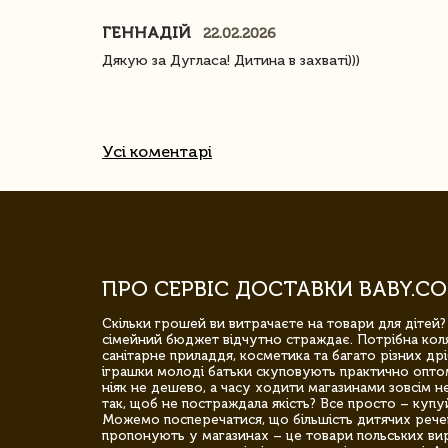
ГЕННАДІЙ
22.02.2026
ачество
Дякую за Дугласа! Дитина в захваті)))
Усі коментарі
ПРО СЕРВІС ДОСТАВКИ BABY.CO
Скільки грошей ви витрачаєте на товари для дітей?
сімейний бюджет відчутно страждає. Потрібна коля
санітарне приладдя, косметика та багато різних дрі
іграшки молоді батьки скуповують практично опто
ніяк не дешево, а часу ходити магазинами зовсім не
так, щоб не постраждала якість? Все просто – купу
Можемо посперечатися, що більшість дитячих речей,
пропонують у магазинах – це товари польських вир