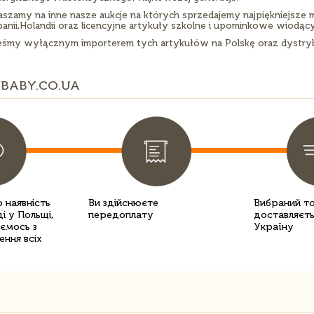
aszamy na inne nasze aukcje na których sprzedajemy najpiękniejsze
anii,Holandii oraz licencyjne artykuły szkolne i upominkowe wiodący
eśmy wyłącznym importerem tych artykułów na Polskę oraz dystryb
BABY.CO.UA
 наявність
Ви здійснюєте
Вибраний т
і у Польщі,
передоплату
доставляєть
уємось з
Україну
ення всіх