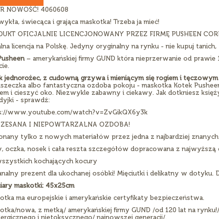
R NOWOŚĆ! 4060608
ykła, świecąca i grająca maskotka! Trzeba ja mieć!
UKT OFICJALNIE LICENCJONOWANY PRZEZ FIRMĘ PUSHEEN CORP
alna licencja na Polskę. Jedyny oryginalny na rynku - nie kupuj tanich,
Pusheen
– amerykańskiej firmy GUND która nieprzerwanie od prawie 1
ie.
k jednorożec, z cudowną grzywa i mieniącym się rogiem i tęczowy
szeczka albo fantastyczna ozdoba pokoju - maskotka Kotek Pushee
em i cieszyć oko. Niezwykle zabawny i ciekawy. Jak dotkniesz księży
dyjki - sprawdź:
s://www.youtube.com/watch?v=ZvGikQX6y3k
ZESANA I NIEPOWTARZALNA OZDOBA!
nany tylko z nowych materiałów przez jedna z najbardziej znanych 
, oczka, nosek i cała reszta szczegółów dopracowana z najwyższą d
wszystkich kochających kocury
nalny prezent dla ukochanej osóbki! Mięciutki i delikatny w dotyku. D
ary maskotki: 45x25cm
otka ma europejskie i amerykańskie certyfikaty bezpieczeństwa.
tka/nowa, z metką/ amerykańskiej firmy GUND /od 120 lat na rynku!/
lergicznego i nietoksycznego/ najnowszej generacji/.