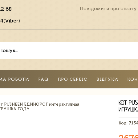
12 68
Повідомити про оплату
4(Viber)
МА РОБОТИ
FAQ
ПРО СЕРВІС
ВІДГУКИ
КОН
КОТ PU
ИГРУШК
Код:
713