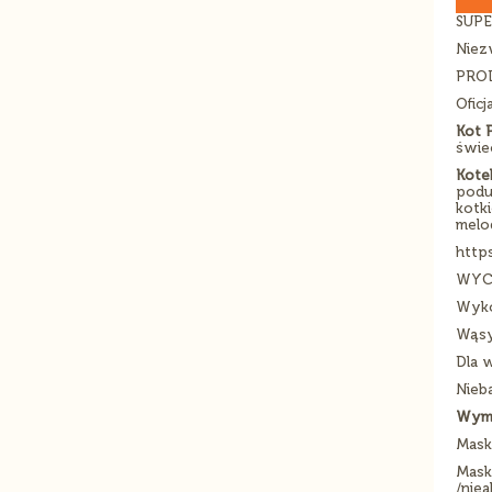
SUPE
Niezw
PROD
Oficj
Kot 
świec
Kote
podu
kotki
melo
http
WYC
Wyko
Wąsy
Dla 
Nieba
Wymi
Mask
Masko
/niea