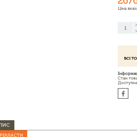
267
Ціна вка
ВСІ Т
Інформац
Стан тов
Доступна 
ПИС
РЕКЛАСТИ