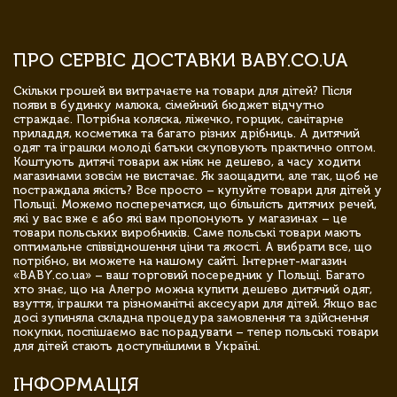
ПРО СЕРВІС ДОСТАВКИ BABY.CO.UA
Скільки грошей ви витрачаєте на товари для дітей? Після
появи в будинку малюка, сімейний бюджет відчутно
страждає. Потрібна коляска, ліжечко, горщик, санітарне
приладдя, косметика та багато різних дрібниць. А дитячий
одяг та іграшки молоді батьки скуповують практично оптом.
Коштують дитячі товари аж ніяк не дешево, а часу ходити
магазинами зовсім не вистачає. Як заощадити, але так, щоб не
постраждала якість? Все просто – купуйте товари для дітей у
Польщі. Можемо посперечатися, що більшість дитячих речей,
які у вас вже є або які вам пропонують у магазинах – це
товари польських виробників. Саме польські товари мають
оптимальне співвідношення ціни та якості. А вибрати все, що
потрібно, ви можете на нашому сайті. Інтернет-магазин
«BABY.co.ua» – ваш торговий посередник у Польщі. Багато
хто знає, що на Алегро можна купити дешево дитячий одяг,
взуття, іграшки та різноманітні аксесуари для дітей. Якщо вас
досі зупиняла складна процедура замовлення та здійснення
покупки, поспішаємо вас порадувати – тепер польські товари
для дітей стають доступнішими в Україні.
ІНФОРМАЦІЯ