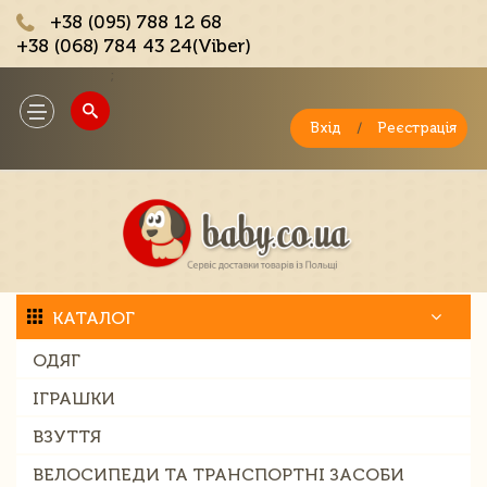
+38 (095) 788 12 68
+38 (068) 784 43 24(Viber)
;
Toggle
navigation
Вхід
/
Реєстрація
КАТАЛОГ
ОДЯГ
ІГРАШКИ
ВЗУТТЯ
ВЕЛОСИПЕДИ ТА ТРАНСПОРТНІ ЗАСОБИ