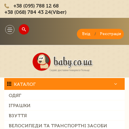
+38 (095) 788 12 68
+38 (068) 784 43 24(Viber)
;
Toggle
navigation
Вхід
/
Реєстрація
КАТАЛОГ
ОДЯГ
ІГРАШКИ
ВЗУТТЯ
ВЕЛОСИПЕДИ ТА ТРАНСПОРТНІ ЗАСОБИ