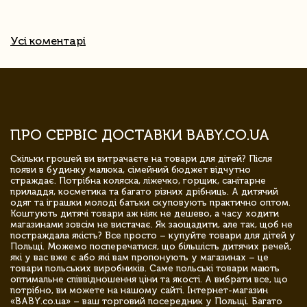
Усі коментарі
ПРО СЕРВІС ДОСТАВКИ BABY.CO.UA
Скільки грошей ви витрачаєте на товари для дітей? Після
появи в будинку малюка, сімейний бюджет відчутно
страждає. Потрібна коляска, ліжечко, горщик, санітарне
приладдя, косметика та багато різних дрібниць. А дитячий
одяг та іграшки молоді батьки скуповують практично оптом.
Коштують дитячі товари аж ніяк не дешево, а часу ходити
магазинами зовсім не вистачає. Як заощадити, але так, щоб не
постраждала якість? Все просто – купуйте товари для дітей у
Польщі. Можемо посперечатися, що більшість дитячих речей,
які у вас вже є або які вам пропонують у магазинах – це
товари польських виробників. Саме польські товари мають
оптимальне співвідношення ціни та якості. А вибрати все, що
потрібно, ви можете на нашому сайті. Інтернет-магазин
«BABY.co.ua» – ваш торговий посередник у Польщі. Багато