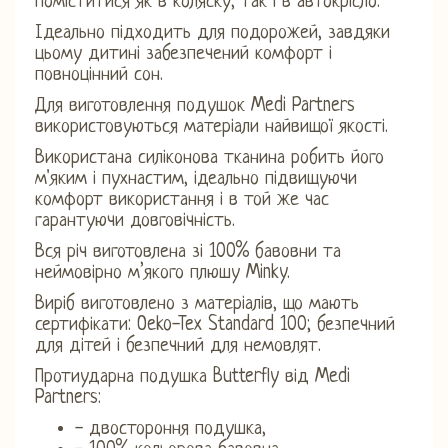
поміститися як в коляску, так і в автокрісло.
Ідеально підходить для подорожей, завдяки
цьому дитині забезпечений комфорт і
повноцінний сон.
Для виготовлення подушок Medi Partners
використовуються матеріали найвищої якості.
Використана силіконова тканина робить його
м'яким і пухнастим, ідеально підвищуючи
комфорт використання і в той же час
гарантуючи довговічність.
Вся річ виготовлена ​​зі 100% бавовни та
неймовірно м’якого плюшу Minky.
Виріб виготовлено з матеріалів, що мають
сертифікати: Oeko-Tex Standard 100; безпечний
для дітей і безпечний для немовлят.
Протиударна подушка Butterfly від Medi
Partners:
- двостороння подушка,