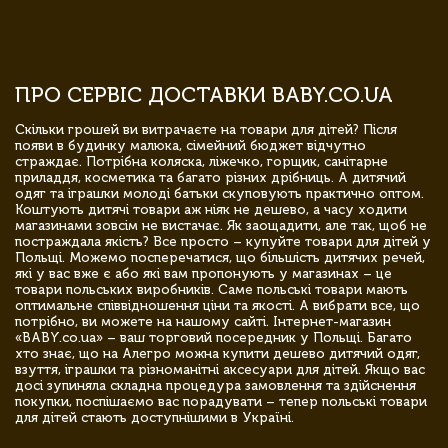
ПРО СЕРВІС ДОСТАВКИ BABY.CO.UA
Скільки грошей ви витрачаєте на товари для дітей? Після
появи в будинку малюка, сімейний бюджет відчутно
страждає. Потрібна коляска, ліжечко, горщик, санітарне
приладдя, косметика та багато різних дрібниць. А дитячий
одяг та іграшки молоді батьки скуповують практично оптом.
Коштують дитячі товари аж ніяк не дешево, а часу ходити
магазинами зовсім не вистачає. Як заощадити, але так, щоб не
постраждала якість? Все просто – купуйте товари для дітей у
Польщі. Можемо посперечатися, що більшість дитячих речей,
які у вас вже є або які вам пропонують у магазинах – це
товари польських виробників. Саме польські товари мають
оптимальне співвідношення ціни та якості. А вибрати все, що
потрібно, ви можете на нашому сайті. Інтернет-магазин
«BABY.co.ua» – ваш торговий посередник у Польщі. Багато
хто знає, що на Алегро можна купити дешево дитячий одяг,
взуття, іграшки та різноманітні аксесуари для дітей. Якщо вас
досі зупиняла складна процедура замовлення та здійснення
покупки, поспішаємо вас порадувати – тепер польські товари
для дітей стають доступнішими в Україні.