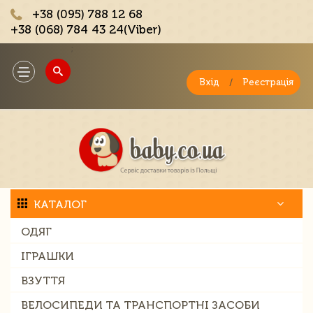
+38 (095) 788 12 68
+38 (068) 784 43 24(Viber)
;
Toggle
navigation
Вхід
/
Реєстрація
КАТАЛОГ
ОДЯГ
ІГРАШКИ
ВЗУТТЯ
ВЕЛОСИПЕДИ ТА ТРАНСПОРТНІ ЗАСОБИ