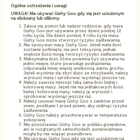
Ogólne ostrzeżenia i uwagi:
UWAGA! Nie używać Gishy Goo gdy się jest uczulonym
na siloksany lub silikony.
Zaleca się pomoc lub nadzór rodziców, gdy masa
Gishy Goo jest używana przez dzieci poniżej 12
roku życia. Dla dzieci poniżej 4 roku życia masa
Gishy Goo może stworzyć ryzyko zadławienia.
Nie spożywać masy Gishy Goo. Jeżeli mała ilość
zostanie połknięta, nie jest toksyczna, jednak
większe ilości mogą tworzyć ryzyko zadławienia.
Maksymalna ilość, która powinna być używana na
jedno miejce, które powoduje podrażnienia
odpowiada mniej więcej wielkością ziarnu grochu.
Jeżeli wyciśnie się zbyt dużo ze strzykawki, należy
wyrzucić masę i spróbować wycisnąć jeszcze raz.
Należy zawsze mieszać taką sama ilość białej i
kolorowej masy. Jeżeli nie ma jednakowych ilości
białej i kolorowej masy, należy ją wyrzucić i
spróbować wycisnąć jeszcze raz.
Należy usuwać masę Gishy Goo z zamków przed
snem, posiłkami I przed piciem, aby uniknąć ryzyka
zadławienia.
Gishy Goo należy przechowywać w temperaturze
pokojowej.
Nie pozostawiać Gishy Goo w pobliżu grzejników,
ani w rozgrzanych samochodach, ponieważmasa
mogła by nie wiązać prawidłowo.
Nie używać Gishy Goo gdy się jest uczulonym na