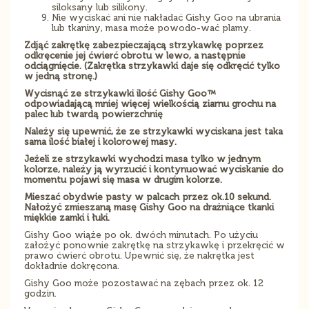
siloksany lub silikony.
Nie wyciskać ani nie nakładać Gishy Goo na ubrania
lub tkaniny, masa może powodo-wać plamy.
Zdjąć zakrętkę zabezpieczającą strzykawkę poprzez
odkręcenie jej ćwierć obrotu w lewo, a następnie
odciągnięcie. (Zakrętka strzykawki daje się odkręcić tylko
w jedną stronę.)
Wycisnąć ze strzykawki ilość Gishy Goo™
odpowiadającą mniej więcej wielkością ziarnu grochu na
palec lub twardą powierzchnię
Należy się upewnić, że ze strzykawki wyciskana jest taka
sama ilość białej i kolorowej masy.
Jeżeli ze strzykawki wychodzi masa tylko w jednym
kolorze, należy ją wyrzucić i kontynuować wyciskanie do
momentu pojawi się masa w drugim kolorze.
Mieszać obydwie pasty w palcach przez ok.10 sekund.
Nałożyć zmieszaną masę Gishy Goo na drażniące tkanki
miękkie zamki i łuki.
Gishy Goo wiąże po ok. dwóch minutach. Po użyciu
założyć ponownie zakrętkę na strzykawkę i przekręcić w
prawo ćwierć obrotu. Upewnić się, że nakrętka jest
dokładnie dokręcona.
Gishy Goo może pozostawać na zębach przez ok. 12
godzin.