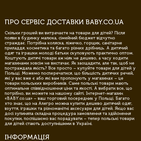
ПРО СЕРВІС ДОСТАВКИ BABY.CO.UA
Скільки грошей ви витрачаєте на товари для дітей? Після
появи в будинку малюка, сімейний бюджет відчутно
страждає. Потрібна коляска, ліжечко, горщик, санітарне
приладдя, косметика та багато різних дрібниць. А дитячий
одяг та іграшки молоді батьки скуповують практично оптом.
Коштують дитячі товари аж ніяк не дешево, а часу ходити
магазинами зовсім не вистачає. Як заощадити, але так, щоб не
постраждала якість? Все просто – купуйте товари для дітей у
Польщі. Можемо посперечатися, що більшість дитячих речей,
які у вас вже є або які вам пропонують у магазинах – це
товари польських виробників. Саме польські товари мають
оптимальне співвідношення ціни та якості. А вибрати все, що
потрібно, ви можете на нашому сайті. Інтернет-магазин
«BABY.co.ua» – ваш торговий посередник у Польщі. Багато
хто знає, що на Алегро можна купити дешево дитячий одяг,
взуття, іграшки та різноманітні аксесуари для дітей. Якщо вас
досі зупиняла складна процедура замовлення та здійснення
покупки, поспішаємо вас порадувати – тепер польські товари
для дітей стають доступнішими в Україні.
ІНФОРМАЦІЯ