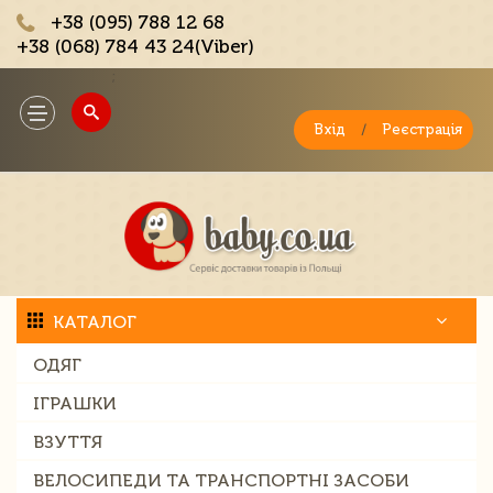
+38 (095) 788 12 68
+38 (068) 784 43 24(Viber)
;
Toggle
navigation
Вхід
/
Реєстрація
КАТАЛОГ
ОДЯГ
ІГРАШКИ
ВЗУТТЯ
ВЕЛОСИПЕДИ ТА ТРАНСПОРТНІ ЗАСОБИ