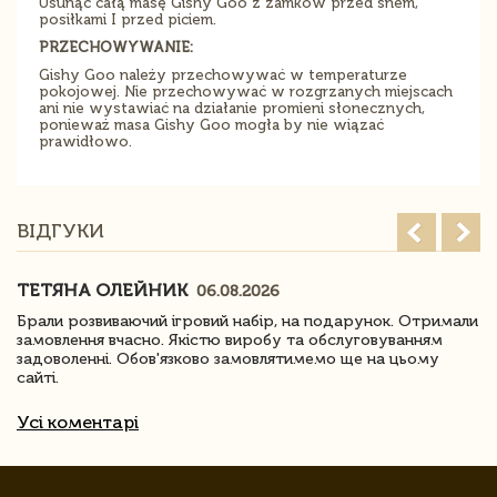
Usunąć całą masę Gishy Goo z zamków przed snem,
posiłkami I przed piciem.
PRZECHOWYWANIE:
Gishy Goo należy przechowywać w temperaturze
pokojowej. Nie przechowywać w rozgrzanych miejscach
ani nie wystawiać na działanie promieni słonecznych,
ponieważ masa Gishy Goo mogła by nie wiązać
prawidłowo.
ВІДГУКИ
ТЕТЯНА ОЛЕЙНИК
06.08.2026
Брали розвиваючий ігровий набір, на подарунок. Отримали
замовлення вчасно. Якістю виробу та обслуговуванням
задоволенні. Обов'язково замовлятимемо ще на цьому
сайті.
Усі коментарі