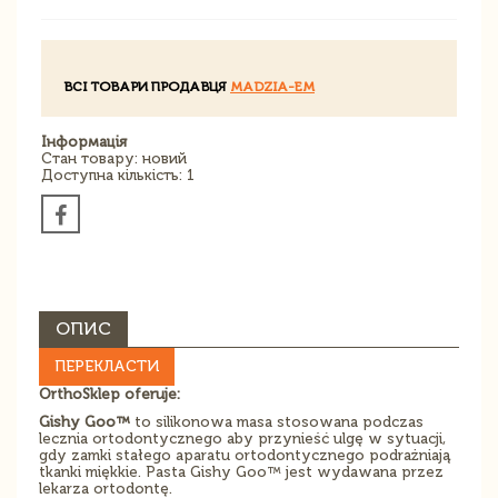
ВСІ ТОВАРИ ПРОДАВЦЯ
MADZIA-EM
Інформація
Стан товару: новий
Доступна кількість: 1
ОПИС
ПЕРЕКЛАСТИ
OrthoSklep oferuje:
Gishy Goo™
to silikonowa masa stosowana podczas
lecznia ortodontycznego aby przynieść ulgę w sytuacji,
gdy zamki stałego aparatu ortodontycznego podrażniają
tkanki miękkie. Pasta Gishy Goo™ jest wydawana przez
lekarza ortodontę.