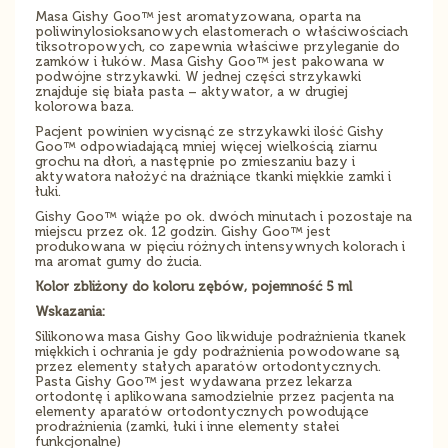
Masa Gishy Goo™ jest aromatyzowana, oparta na
poliwinylosioksanowych elastomerach o właściwościach
tiksotropowych, co zapewnia właściwe przyleganie do
zamków i łuków. Masa Gishy Goo™ jest pakowana w
podwójne strzykawki. W jednej części strzykawki
znajduje się biała pasta – aktywator, a w drugiej
kolorowa baza.
Pacjent powinien wycisnąć ze strzykawki ilość Gishy
Goo™ odpowiadającą mniej więcej wielkością ziarnu
grochu na dłoń, a następnie po zmieszaniu bazy i
aktywatora nałożyć na drażniące tkanki miękkie zamki i
łuki.
Gishy Goo™ wiąże po ok. dwóch minutach i pozostaje na
miejscu przez ok. 12 godzin. Gishy Goo™ jest
produkowana w pięciu różnych intensywnych kolorach i
ma aromat gumy do żucia.
Kolor zbliżony do koloru zębów, p
ojemność 5 ml
Wskazania:
Silikonowa masa Gishy Goo likwiduje podrażnienia tkanek
miękkich i ochrania je gdy podrażnienia powodowane są
przez elementy stałych aparatów ortodontycznych.
Pasta Gishy Goo™ jest wydawana przez lekarza
ortodontę i aplikowana samodzielnie przez pacjenta na
elementy aparatów ortodontycznych powodujące
prodrażnienia (zamki, łuki i inne elementy stałei
funkcjonalne)