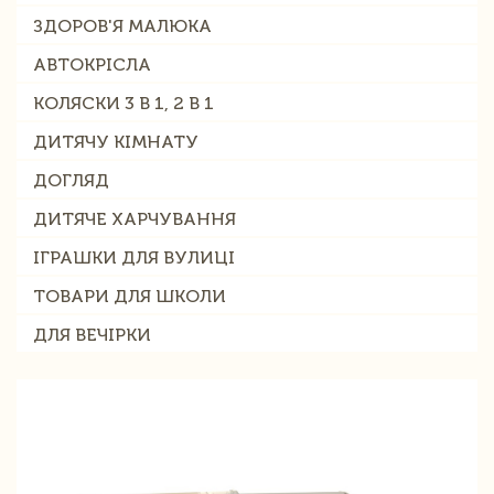
ЗДОРОВ'Я МАЛЮКА
АВТОКРІСЛА
КОЛЯСКИ 3 В 1, 2 В 1
ДИТЯЧУ КІМНАТУ
ДОГЛЯД
ДИТЯЧЕ ХАРЧУВАННЯ
ІГРАШКИ ДЛЯ ВУЛИЦІ
ТОВАРИ ДЛЯ ШКОЛИ
ДЛЯ ВЕЧІРКИ