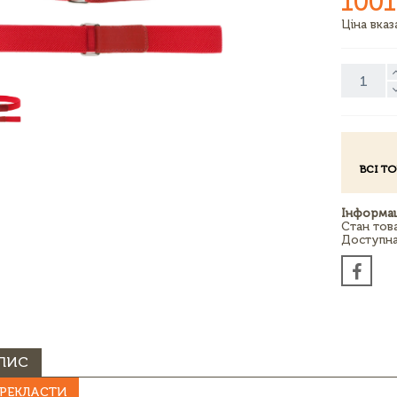
1001
Ціна вка
ВСІ Т
Інформац
Стан тов
Доступна 
ПИС
РЕКЛАСТИ