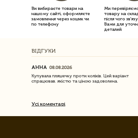
Ви вибираєте товари на
Ми перевіряємо
нашому сайті, оформляєте
товару на склад
замовлення через кошик чи
після чого зв'яз
по телефону
Вами для уточн
деталей
ВІДГУКИ
АННА
08.08.2026
ачество
Купувала пляшечку проти коліків. Цей варіант
спрацював. якістю та ціною задоволена.
Усі коментарі