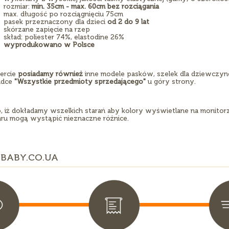
rozmiar:
min. 35cm - max. 60cm bez rozciągania
max. długość po rozciągnięciu 75cm
pasek przeznaczony dla dzieci
od 2 do 9 lat
skórzane zapięcie na rzep
skład: poliester 74%, elastodine 26%
wyprodukowano w Polsce
ercie
posiadamy również
inne modele pasków, szelek dla dziewczyn
adce
"Wszystkie przedmioty sprzedającego"
u góry strony.
, iż dokładamy wszelkich starań aby kolory wyświetlane na monit
ru mogą wystąpić nieznaczne różnice.
BABY.CO.UA