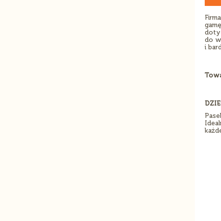
Firm
gamę
doty
do w
i ba
Towa
DZIE
Pase
Ideal
każde