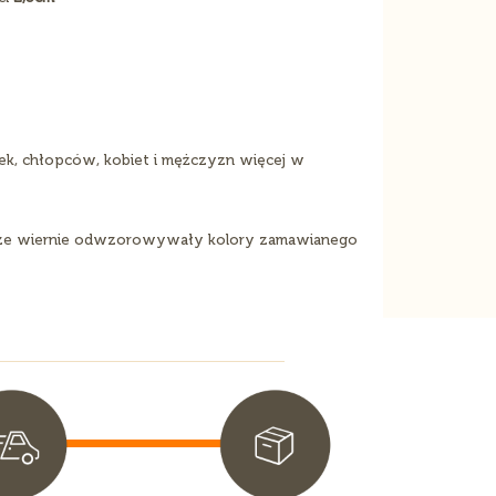
ek, chłopców, kobiet i mężczyzn więcej w
orze wiernie odwzorowywały kolory zamawianego