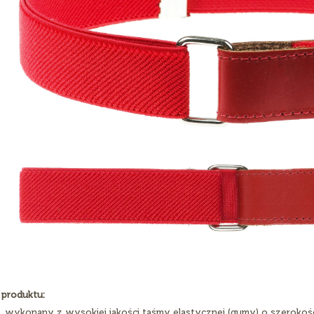
 produktu:
wykonany z wysokiej jakości taśmy elastycznej (gumy) o szerokoś