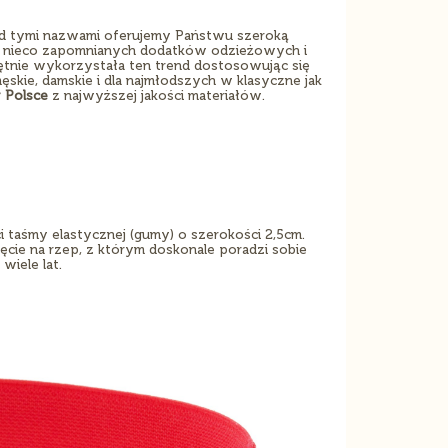
od tymi nazwami oferujemy Państwu szeroką
h i nieco zapomnianych dodatków odzieżowych i
ętnie wykorzystała ten trend dostosowując się
skie, damskie i dla najmłodszych w klasyczne jak
 Polsce
z najwyższej jakości materiałów.
i taśmy elastycznej (gumy) o szerokości 2,5cm.
ięcie na rzep, z którym doskonale poradzi sobie
wiele lat.