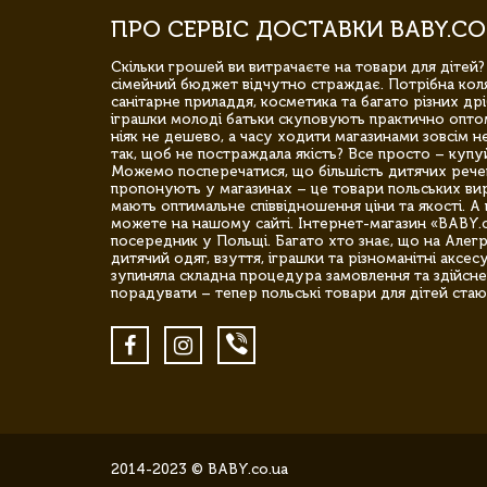
ПРО СЕРВІС ДОСТАВКИ BABY.CO
Скільки грошей ви витрачаєте на товари для дітей?
сімейний бюджет відчутно страждає. Потрібна коля
санітарне приладдя, косметика та багато різних дрі
іграшки молоді батьки скуповують практично опто
ніяк не дешево, а часу ходити магазинами зовсім не
так, щоб не постраждала якість? Все просто – купу
Можемо посперечатися, що більшість дитячих речей,
пропонують у магазинах – це товари польських вир
мають оптимальне співвідношення ціни та якості. А 
можете на нашому сайті. Інтернет-магазин «BABY.
посередник у Польщі. Багато хто знає, що на Але
дитячий одяг, взуття, іграшки та різноманітні аксес
зупиняла складна процедура замовлення та здійсне
порадувати – тепер польські товари для дітей стаю
2014-2023 © BABY.co.ua