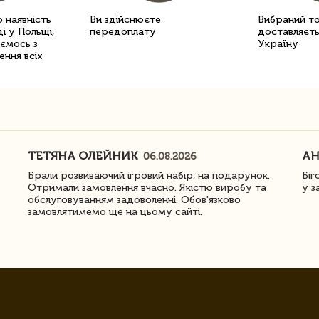
 наявність
Ви здійснюєте
Вибраний т
і у Польщі,
передоплату
доставляєть
уємось з
Україну
ення всіх
ТЕТЯНА ОЛЕЙНИК
АН
06.08.2026
Брали розвиваючий ігровий набір, на подарунок.
Біг
Отримали замовлення вчасно. Якістю виробу та
у з
обслуговуванням задоволенні. Обов'язково
замовлятимемо ще на цьому сайті.