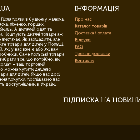
.UA
ІНФОРМАЦІЯ
 Після появи в будинку малюка,
Про нас
ска, ліжечко, горщик,
Каталог товарів
бниць. А дитячий одяг та
Доставка і оплата
м. Коштують дитячі товари аж
 вистачає. Як заощадити, але
Відгуки
йте товари для дітей у Польщі.
FAQ
 які у вас вже є або які вам
Трекінг доставки
обників. Саме польські товари
вибрати все, що потрібно, ви
Контакти
co.ua» – ваш торговий
гро можна купити дешево
уари для дітей. Якщо вас досі
ння покупки, поспішаємо вас
ть доступнішими в Україні.
ПІДПИСКА НА НОВИН