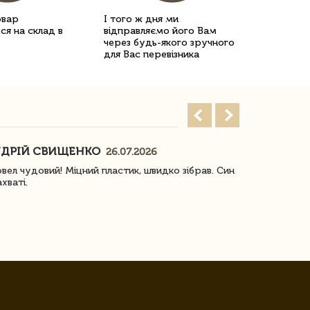
овар
І того ж дня ми
ся на склад в
відправляємо його Вам
через будь-якого зручного
для Вас перевізника
ДРІЙ СВИЩЕНКО
НАСТЯ
26.07.2026
18
овел чудовий! Міцний пластик, швидко зібрав. Син
Посилку отр
ахваті.
задоволена!