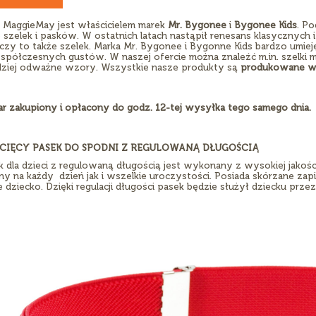
a MaggieMay jest właścicielem marek
Mr. Bygonee
i
Bygonee Kids
. P
 szelek i pasków. W ostatnich latach nastąpił renesans klasycznyc
czy to także szelek. Marka Mr. Bygonee i Bygonne Kids bardzo umiej
spółczesnych gustów. W naszej ofercie można znaleźć m.in. szelki mę
rdziej odważne wzory. Wszystkie nasze produkty są
produkowane w
r zakupiony i opłacony do godz. 12-tej wysyłka tego samego dnia.
CIĘCY PASEK DO SPODNI Z REGULOWANĄ DŁUGOŚCIĄ
k dla dzieci z regulowaną długością jest wykonany z wysokiej jakośc
ny na każdy dzień jak i wszelkie uroczystości. Posiada skórzane zap
 dziecko. Dzięki regulacji długości pasek będzie służył dziecku przez 