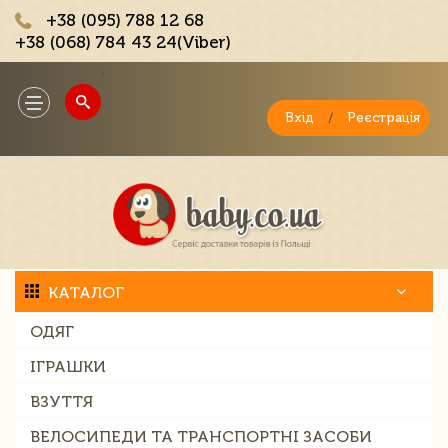
+38 (095) 788 12 68
+38 (068) 784 43 24(Viber)
;
Toggle
navigation
Вхід
/
Реєстрація
КАТАЛОГ
ОДЯГ
ІГРАШКИ
ВЗУТТЯ
ВЕЛОСИПЕДИ ТА ТРАНСПОРТНІ ЗАСОБИ