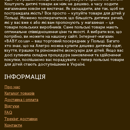
Коштують дитячі товари аж ніяк не дешево, а часу ходити
магазинами зовсім не вистачає. Як заощадити, але так, щоб не
постраждала якість? Все просто – купуйте товари для дітей у
Польщі. Можемо посперечатися, що більшість дитячих речей,
які у вас вже є або які вам пропонують у магазинах – це
товари польських виробників. Саме польські товари мають
оптимальне співвідношення ціни та якості. А вибрати все, що
потрібно, ви можете на нашому сайті. Інтернет-магазин
«BABY.co.ua» – ваш торговий посередник у Польщі. Багато
хто знає, що на Алегро можна купити дешево дитячий одяг,
взуття, іграшки та різноманітні аксесуари для дітей. Якщо вас
досі зупиняла складна процедура замовлення та здійснення
покупки, поспішаємо вас порадувати – тепер польські товари
для дітей стають доступнішими в Україні.
ІНФОРМАЦІЯ
Про нас
Каталог товарів
Доставка і оплата
Відгуки
FAQ
Трекінг доставки
Контакти