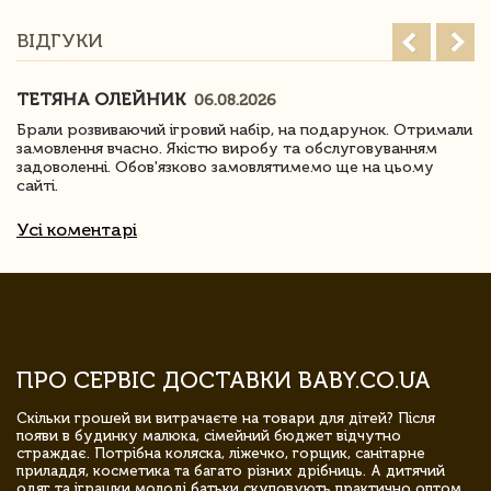
ВІДГУКИ
ТЕТЯНА ОЛЕЙНИК
06.08.2026
Брали розвиваючий ігровий набір, на подарунок. Отримали
замовлення вчасно. Якістю виробу та обслуговуванням
задоволенні. Обов'язково замовлятимемо ще на цьому
сайті.
Усі коментарі
ПРО СЕРВІС ДОСТАВКИ BABY.CO.UA
Скільки грошей ви витрачаєте на товари для дітей? Після
появи в будинку малюка, сімейний бюджет відчутно
страждає. Потрібна коляска, ліжечко, горщик, санітарне
приладдя, косметика та багато різних дрібниць. А дитячий
одяг та іграшки молоді батьки скуповують практично оптом.