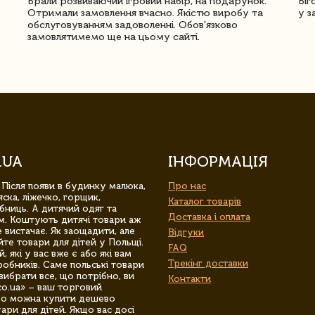
Брали розвиваючий ігровий набір, на подарунок.
Біг
Отримали замовлення вчасно. Якістю виробу та
у з
обслуговуванням задоволенні. Обов'язково
замовлятимемо ще на цьому сайті.
.UA
ІНФОРМАЦІЯ
 Після появи в будинку малюка,
Про нас
ска, ліжечко, горщик,
Каталог товарів
бниць. А дитячий одяг та
Доставка і оплата
м. Коштують дитячі товари аж
 вистачає. Як заощадити, але
Відгуки
йте товари для дітей у Польщі.
FAQ
 які у вас вже є або які вам
Трекінг доставки
обників. Саме польські товари
вибрати все, що потрібно, ви
Контакти
co.ua» – ваш торговий
гро можна купити дешево
уари для дітей. Якщо вас досі