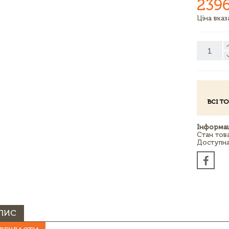
239
Ціна вка
ВСІ Т
Інформац
Стан тов
Доступна 
ПИС