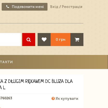
Подзвонити мені
Вхід
/
Реєстрація
0 грн
ТАКТИ
KA Z DŁUGIM RĘKAWEM DC BLUZA DLA
A L
3760263
Як купувати