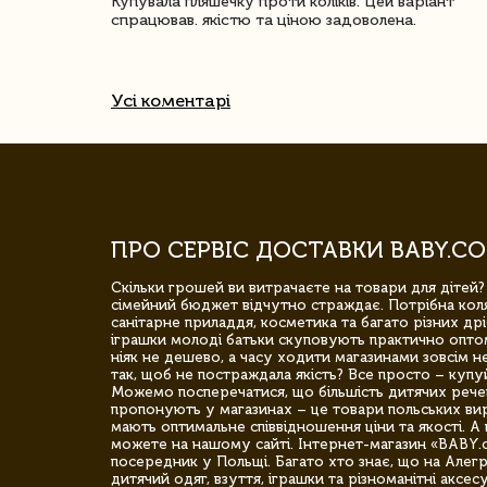
ачество
Купувала пляшечку проти коліків. Цей варіант
спрацював. якістю та ціною задоволена.
Усі коментарі
ПРО СЕРВІС ДОСТАВКИ BABY.CO
Скільки грошей ви витрачаєте на товари для дітей?
сімейний бюджет відчутно страждає. Потрібна коля
санітарне приладдя, косметика та багато різних дрі
іграшки молоді батьки скуповують практично опто
ніяк не дешево, а часу ходити магазинами зовсім не
так, щоб не постраждала якість? Все просто – купу
Можемо посперечатися, що більшість дитячих речей,
пропонують у магазинах – це товари польських вир
мають оптимальне співвідношення ціни та якості. А 
можете на нашому сайті. Інтернет-магазин «BABY.
посередник у Польщі. Багато хто знає, що на Але
дитячий одяг, взуття, іграшки та різноманітні аксес