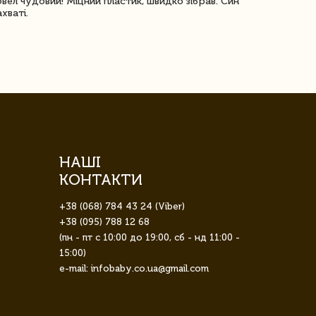
овел чудовий! Міцний пластик, швидко зібрав. Син
Посилку отр
ахваті.
задоволена!
НАШІ
КОНТАКТИ
+38 (068) 784 43 24 (Viber)
+38 (095) 788 12 68
(пн - пт с 10:00 до 19:00, сб - нд 11:00 -
15:00)
e-mail: infobaby.co.ua@gmail.com