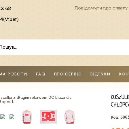
12 68
Повідомити про оплату
4(Viber)
МА РОБОТИ
FAQ
ПРО СЕРВІС
ВІДГУКИ
КОН
KOSZUL
CHŁOPC
Код:
686