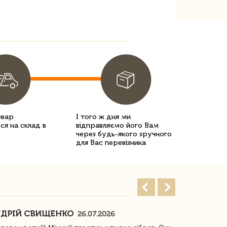
овар
І того ж дня ми
ся на склад в
відправляємо його Вам
через будь-якого зручного
для Вас перевізника
ДРІЙ СВИЩЕНКО
НАСТЯ
26.07.2026
18