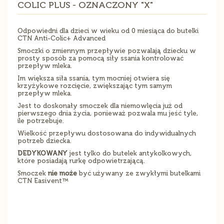
COLIC PLUS - OZNACZONY "X"
Odpowiedni dla dzieci w wieku od 0 miesiąca do butelki
CTN Anti-Colic+ Advanced
Smoczki o zmiennym przepływie pozwalają dziecku w
prosty sposób za pomocą siły ssania kontrolować
przepływ mleka.
Im większa siła ssania, tym mocniej otwiera się
krzyżykowe rozcięcie, zwiększając tym samym
przepływ mleka.
Jest to doskonały smoczek dla niemowlęcia już od
pierwszego dnia życia, ponieważ pozwala mu jeść tyle,
ile potrzebuje.
Wielkość przepływu dostosowana do indywidualnych
potrzeb dziecka.
DEDYKOWANY
jest tylko do butelek antykolkowych,
które posiadają rurkę odpowietrzającą.
Smoczek
nie może
być używany ze zwykłymi butelkami
CTN Easivent™