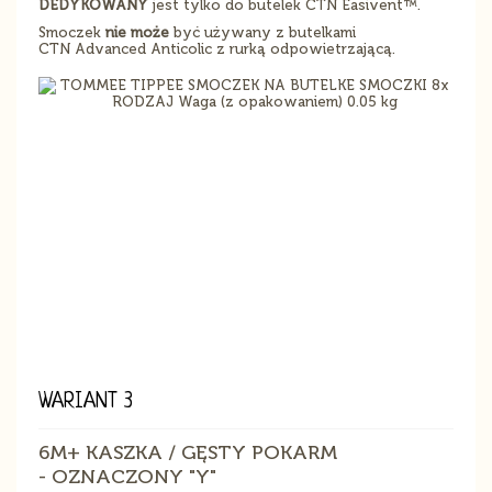
DEDYKOWANY
jest tylko do butelek CTN Easivent™.
Smoczek
nie może
być używany z butelkami
CTN Advanced Anticolic z rurką odpowietrzającą.
WARIANT 3
6M+ KASZKA / GĘSTY POKARM
- OZNACZONY "Y"