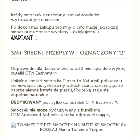
Każdy smoczek oznaczony jest odpowiedni
wytłoczonym numerem
Po dokonaniu zakupu prosimy o informację jaki rodzaj
smoczka ma zostać wysłany - dziękujemy :)
WARIANT 1
3M+ ŚREDNI PRZEPŁYW - OZNACZONY "2"
Odpowiedni dla dzieci w wieku od 3 miesiąca do zwykłej
butelki CTN Easivent™
Unikalny kształt smoczka Closer to Nature® pobudza u
niemowlęcia instynktowny odruch ssania sprawiając, że
naprzemienne karmienie piersią i butelką staje się
zupełnie naturalne.
DEDYKOWANY
jest tylko do butelek CTN Easivent™.
Smoczek
nie może
być używany z butelkami
CTN Advanced Anticolic z rurką odpowietrzającą.