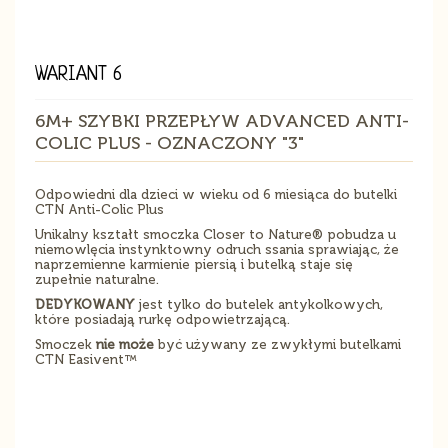
WARIANT 6
6M+ SZYBKI PRZEPŁYW ADVANCED ANTI-
COLIC PLUS - OZNACZONY "3"
Odpowiedni dla dzieci w wieku od 6 miesiąca do butelki
CTN Anti-Colic Plus
Unikalny kształt smoczka Closer to Nature® pobudza u
niemowlęcia instynktowny odruch ssania sprawiając, że
naprzemienne karmienie piersią i butelką staje się
zupełnie naturalne.
DEDYKOWANY
jest tylko do butelek antykolkowych,
które posiadają rurkę odpowietrzającą.
Smoczek
nie może
być używany ze zwykłymi butelkami
CTN Easivent™