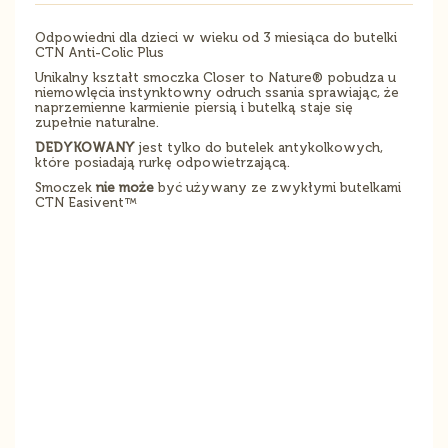
Odpowiedni dla dzieci w wieku od 3 miesiąca do butelki
CTN Anti-Colic Plus
Unikalny kształt smoczka Closer to Nature® pobudza u
niemowlęcia instynktowny odruch ssania sprawiając, że
naprzemienne karmienie piersią i butelką staje się
zupełnie naturalne.
DEDYKOWANY
jest tylko do butelek antykolkowych,
które posiadają rurkę odpowietrzającą.
Smoczek
nie może
być używany ze zwykłymi butelkami
CTN Easivent™