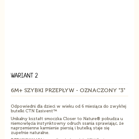
WARIANT 2
6M+ SZYBKI PRZEPŁYW - OZNACZONY "3"
Odpowiedni dla dzieci w wieku od 6 miesiąca do zwykłej
butelki CTN Easivent™
Unikalny kształt smoczka Closer to Nature® pobudza u
niemowlęcia instynktowny odruch ssania sprawiając, że
naprzemienne karmienie piersią i butelką staje się
zupełnie naturalne.