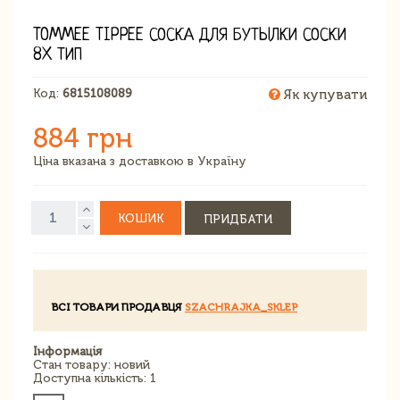
TOMMEE TIPPEE СОСКА ДЛЯ БУТЫЛКИ СОСКИ
8X ТИП
Код:
6815108089
Як купувати
884 грн
Ціна вказана з доставкою в Україну
КОШИК
ПРИДБАТИ
ВСІ ТОВАРИ ПРОДАВЦЯ
SZACHRAJKA_SKLEP
Інформація
Стан товару: новий
Доступна кількість: 1