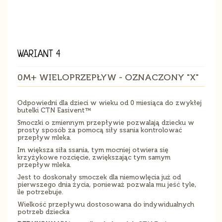
WARIANT 4
0M+ WIELOPRZEPŁYW - OZNACZONY "X"
Odpowiedni dla dzieci w wieku od 0 miesiąca do zwykłej
butelki CTN Easivent™
Smoczki o zmiennym przepływie pozwalają dziecku w
prosty sposób za pomocą siły ssania kontrolować
przepływ mleka.
Im większa siła ssania, tym mocniej otwiera się
krzyżykowe rozcięcie, zwiększając tym samym
przepływ mleka.
Jest to doskonały smoczek dla niemowlęcia już od
pierwszego dnia życia, ponieważ pozwala mu jeść tyle,
ile potrzebuje.
Wielkość przepływu dostosowana do indywidualnych
potrzeb dziecka