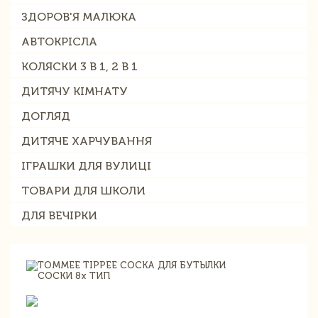
ЗДОРОВ'Я МАЛЮКА
АВТОКРІСЛА
КОЛЯСКИ 3 В 1, 2 В 1
ДИТЯЧУ КІМНАТУ
ДОГЛЯД
ДИТЯЧЕ ХАРЧУВАННЯ
ІГРАШКИ ДЛЯ ВУЛИЦІ
ТОВАРИ ДЛЯ ШКОЛИ
ДЛЯ ВЕЧІРКИ