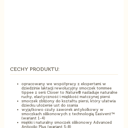
CECHY PRODUKTU:
opracowany we współpracy z ekspertami w
dziedzinie laktacji rewolucyjny smoczek tommee
tippee z serii Closer to Nature® naśladuje naturalne
ruchy, elastyczność i miękkość matczynej piersi
smoczek zbliżony do kształtu piersi, który ułatwia
dziecku ułożenie ust do ssania
wyjątkowo czuły zaworek antykolkowy w
smoczkach silikonowych z technologią Easivent™
(wariant 1-4)
miękki i naturalny smoczek silikonowy Advanced
Anticolic Plus (wariant 5-8)