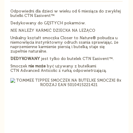
Odpowiedni dla dzieci w wieku od 6 miesiąca do zwykłej
butelki CTN Easivent™
Dedykowany do GĘSTYCH pokarmów.
NIE NALEŻY KARMIĆ DZIECKA NA LEŻĄCO
Unikalny kształt smoczka Closer to Nature® pobudza u
niemowlęcia instynktowny odruch ssania sprawiając, że
naprzemienne karmienie piersią i butelką staje się
zupełnie naturalne.
DEDYKOWANY
jest tylko do butelek CTN Easivent™.
Smoczek
nie może
być używany z butelkami
CTN Advanced Anticolic z rurką odpowietrzającą.