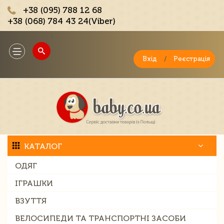
+38 (095) 788 12 68
+38 (068) 784 43 24(Viber)
;
Toggle
navigation
Вхід
/
Реєстрація
КАТАЛОГ
ОДЯГ
ІГРАШКИ
ВЗУТТЯ
ВЕЛОСИПЕДИ ТА ТРАНСПОРТНІ ЗАСОБИ