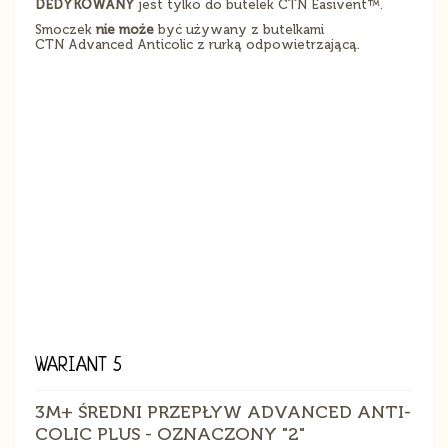
DEDYKOWANY
jest tylko do butelek CTN Easivent™.
Smoczek
nie może
być używany z butelkami
CTN Advanced Anticolic z rurką odpowietrzającą.
WARIANT 5
3M+ ŚREDNI PRZEPŁYW ADVANCED ANTI-
COLIC PLUS - OZNACZONY "2"