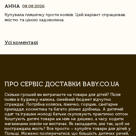
АННА
08.08.2026
Купувала пляшечку проти коліків. Цей варіант спрацював.
якістю та ціною задоволена.
Усі коментарі
ПРО СЕРВІС ДОСТАВКИ BABY.CO.UA
Скільки грошей ви витрачаєте на товари для дітей? Після
появи в будинку малюка, сімейний бюджет відчутно
страждає. Потрібна коляска, ліжечко, горщик, санітарне
приладдя, косметика та багато різних дрібниць. А дитячий
одяг та іграшки молоді батьки скуповують практично оптом.
Коштують дитячі товари аж ніяк не дешево, а часу ходити
магазинами зовсім не вистачає. Як заощадити, але так, щоб не
постраждала якість? Все просто – купуйте товари для дітей у
Польщі. Можемо посперечатися, що більшість дитячих речей,