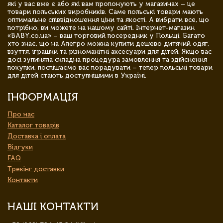
які у вас вже є або які вам пропонують у магазинах – це
товари польських виробників. Саме польські товари мають
оптимальне співвідношення ціни та якості. А вибрати все, що
потрібно, ви можете на нашому сайті. Інтернет-магазин
«BABY.co.ua» – ваш торговий посередник у Польщі. Багато
хто знає, що на Алегро можна купити дешево дитячий одяг,
взуття, іграшки та різноманітні аксесуари для дітей. Якщо вас
досі зупиняла складна процедура замовлення та здійснення
покупки, поспішаємо вас порадувати – тепер польські товари
для дітей стають доступнішими в Україні.
ІНФОРМАЦІЯ
Про нас
Каталог товарів
Доставка і оплата
Відгуки
FAQ
Трекінг доставки
Контакти
НАШІ КОНТАКТИ