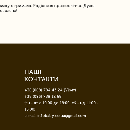
илку отримала. Радіоняня працює чітко. Дуже
Отримали віз
оволена!
Доставка з 
завжди була 
НАШІ
КОНТАКТИ
+38 (068) 784 43 24 (Viber)
+38 (095) 788 12 68
(пн - пт с 10:00 до 19:00, сб - нд 11:00 -
15:00)
e-mail: infobaby.co.ua@gmail.com