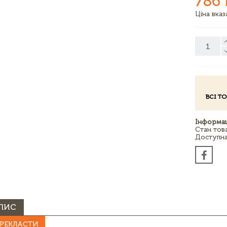
786 
Ціна вка
ВСІ Т
Інформац
Стан тов
Доступна 
ПИС
РЕКЛАСТИ