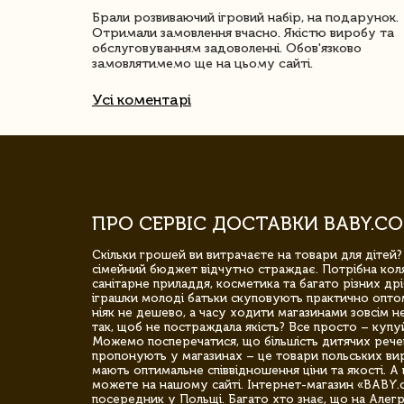
ачество
Брали розвиваючий ігровий набір, на подарунок.
Отримали замовлення вчасно. Якістю виробу та
обслуговуванням задоволенні. Обов'язково
замовлятимемо ще на цьому сайті.
Усі коментарі
ПРО СЕРВІС ДОСТАВКИ BABY.CO
Скільки грошей ви витрачаєте на товари для дітей?
сімейний бюджет відчутно страждає. Потрібна коля
санітарне приладдя, косметика та багато різних дрі
іграшки молоді батьки скуповують практично опто
ніяк не дешево, а часу ходити магазинами зовсім не
так, щоб не постраждала якість? Все просто – купу
Можемо посперечатися, що більшість дитячих речей,
пропонують у магазинах – це товари польських вир
мають оптимальне співвідношення ціни та якості. А 
можете на нашому сайті. Інтернет-магазин «BABY.
посередник у Польщі. Багато хто знає, що на Але