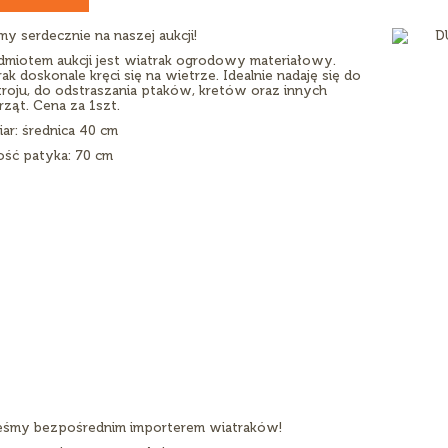
y serdecznie na naszej aukcji!
dmiotem aukcji jest wiatrak ogrodowy materiałowy.
ak doskonale kręci się na wietrze. Idealnie nadaję się do
roju, do odstraszania ptaków, kretów oraz innych
ząt. Cena za 1szt.
ar: średnica 40 cm
ość patyka: 70 cm
eśmy bezpośrednim importerem wiatraków!