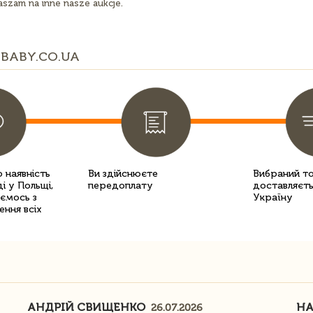
aszam na inne nasze aukcje.
BABY.CO.UA
 наявність
Ви здійснюєте
Вибраний т
і у Польщі,
передоплату
доставляєть
уємось з
Україну
ення всіх
АНДРІЙ СВИЩЕНКО
Н
26.07.2026