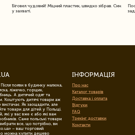
Біговел чудовий! Міцний пластик, швидко зібрав. Син
Пос
у захваті.
зад
.UA
ІНФОРМАЦІЯ
 Після появи в будинку малюка,
Про нас
ска, ліжечко, горщик,
Каталог товарів
бниць. А дитячий одяг та
Доставка і оплата
м. Коштують дитячі товари аж
 вистачає. Як заощадити, але
Відгуки
йте товари для дітей у Польщі.
FAQ
 які у вас вже є або які вам
Трекінг доставки
обників. Саме польські товари
вибрати все, що потрібно, ви
Контакти
co.ua» – ваш торговий
гро можна купити дешево