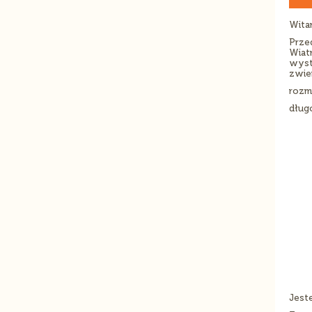
Witam
Prze
Wiatr
wyst
zwier
rozmi
dług
Jest