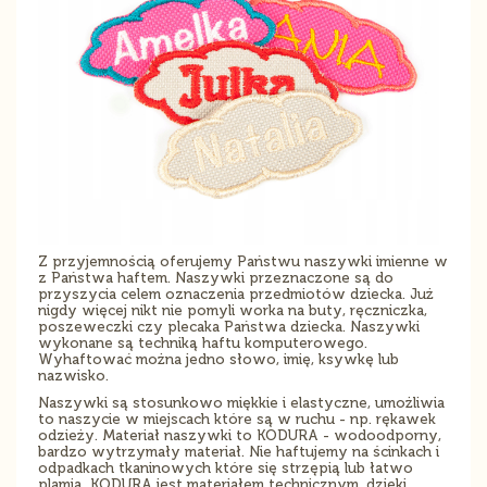
Z przyjemnością oferujemy Państwu naszywki imienne w
z Państwa haftem. Naszywki przeznaczone są do
przyszycia celem oznaczenia przedmiotów dziecka. Już
nigdy więcej nikt nie pomyli worka na buty, ręczniczka,
poszeweczki czy plecaka Państwa dziecka. Naszywki
wykonane są techniką haftu komputerowego.
Wyhaftować można jedno słowo, imię, ksywkę lub
nazwisko.
Naszywki są stosunkowo miękkie i elastyczne, umożliwia
to naszycie w miejscach które są w ruchu - np. rękawek
odzieży. Materiał naszywki to KODURA - wodoodporny,
bardzo wytrzymały materiał. Nie haftujemy na ścinkach i
odpadkach tkaninowych które się strzępią lub łatwo
plamią, KODURA jest materiałem technicznym, dzięki