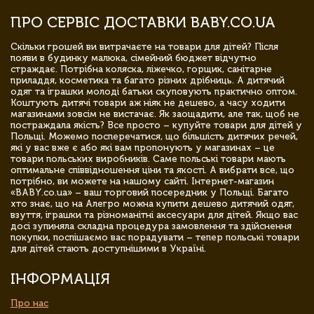
ПРО СЕРВІС ДОСТАВКИ BABY.CO.UA
Скільки грошей ви витрачаєте на товари для дітей? Після
появи в будинку малюка, сімейний бюджет відчутно
страждає. Потрібна коляска, ліжечко, горщик, санітарне
приладдя, косметика та багато різних дрібниць. А дитячий
одяг та іграшки молоді батьки скуповують практично оптом.
Коштують дитячі товари аж ніяк не дешево, а часу ходити
магазинами зовсім не вистачає. Як заощадити, але так, щоб не
постраждала якість? Все просто – купуйте товари для дітей у
Польщі. Можемо посперечатися, що більшість дитячих речей,
які у вас вже є або які вам пропонують у магазинах – це
товари польських виробників. Саме польські товари мають
оптимальне співвідношення ціни та якості. А вибрати все, що
потрібно, ви можете на нашому сайті. Інтернет-магазин
«BABY.co.ua» – ваш торговий посередник у Польщі. Багато
хто знає, що на Алегро можна купити дешево дитячий одяг,
взуття, іграшки та різноманітні аксесуари для дітей. Якщо вас
досі зупиняла складна процедура замовлення та здійснення
покупки, поспішаємо вас порадувати – тепер польські товари
для дітей стають доступнішими в Україні.
ІНФОРМАЦІЯ
Про нас