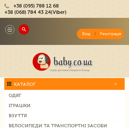
+38 (095) 788 12 68
+38 (068) 784 43 24(Viber)
;
Toggle
navigation
Вхід
/
Реєстрація
КАТАЛОГ
ОДЯГ
ІГРАШКИ
ВЗУТТЯ
ВЕЛОСИПЕДИ ТА ТРАНСПОРТНІ ЗАСОБИ