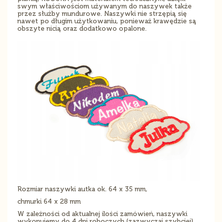
swym właściwościom używanym do naszywek także
przez służby mundurowe. Naszywki nie strzępią się
nawet po długim użytkowaniu, ponieważ krawędzie są
obszyte nicią oraz dodatkowo opalone.
Rozmiar naszywki autka ok. 64 x 35 mm,
chmurki 64 x 28 mm
W zależności od aktualnej ilości zamówień, naszywki
wykonujemy do 4 dni roboczych (zazwyczaj szybciej).