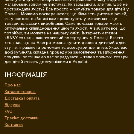
магазинами зовсім не вистачає. Як заощадити, але так, щоб не
постраждала якість? Все просто – купуйте товари для дітей у
Польщі. Можемо посперечатися, що більшість дитячих речей,
які у вас вже є або які вам пропонують у магазинах – це
товари польських виробників. Саме польські товари мають
оптимальне співвідношення ціни та якості. А вибрати все, що
потрібно, ви можете на нашому сайті. Інтернет-магазин
«BABY.co.ua» – ваш торговий посередник у Польщі. Багато
хто знає, що на Алегро можна купити дешево дитячий одяг,
взуття, іграшки та різноманітні аксесуари для дітей. Якщо вас
досі зупиняла складна процедура замовлення та здійснення
покупки, поспішаємо вас порадувати – тепер польські товари
для дітей стають доступнішими в Україні.
ІНФОРМАЦІЯ
Про нас
Каталог товарів
Доставка і оплата
Відгуки
FAQ
Трекінг доставки
Контакти