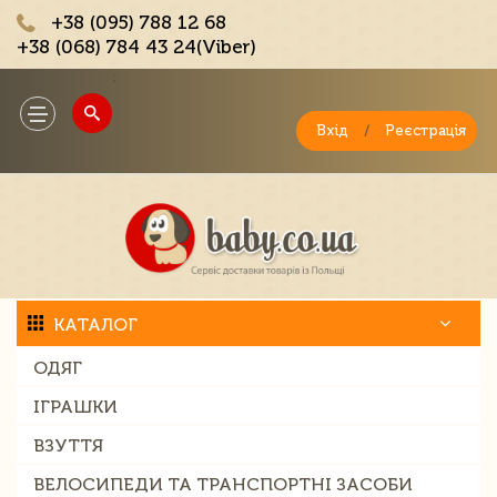
+38 (095) 788 12 68
+38 (068) 784 43 24(Viber)
;
Toggle
navigation
Вхід
/
Реєстрація
КАТАЛОГ
ОДЯГ
ІГРАШКИ
ВЗУТТЯ
ВЕЛОСИПЕДИ ТА ТРАНСПОРТНІ ЗАСОБИ