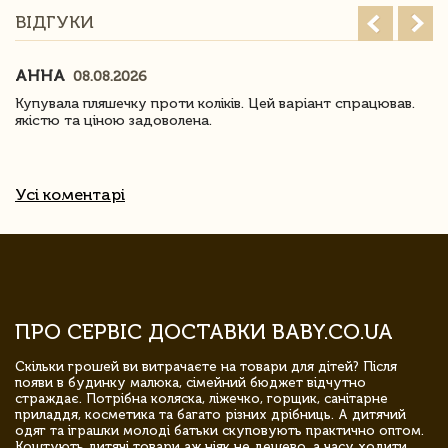
ВІДГУКИ
АННА
08.08.2026
Купувала пляшечку проти коліків. Цей варіант спрацював.
якістю та ціною задоволена.
Усі коментарі
ПРО СЕРВІС ДОСТАВКИ BABY.CO.UA
Скільки грошей ви витрачаєте на товари для дітей? Після
появи в будинку малюка, сімейний бюджет відчутно
страждає. Потрібна коляска, ліжечко, горщик, санітарне
приладдя, косметика та багато різних дрібниць. А дитячий
одяг та іграшки молоді батьки скуповують практично оптом.
Коштують дитячі товари аж ніяк не дешево, а часу ходити