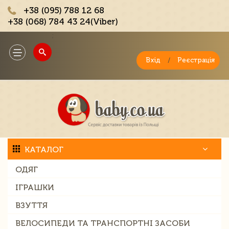
+38 (095) 788 12 68
+38 (068) 784 43 24(Viber)
;
Toggle
navigation
Вхід
/
Реєстрація
КАТАЛОГ
ОДЯГ
ІГРАШКИ
ВЗУТТЯ
ВЕЛОСИПЕДИ ТА ТРАНСПОРТНІ ЗАСОБИ