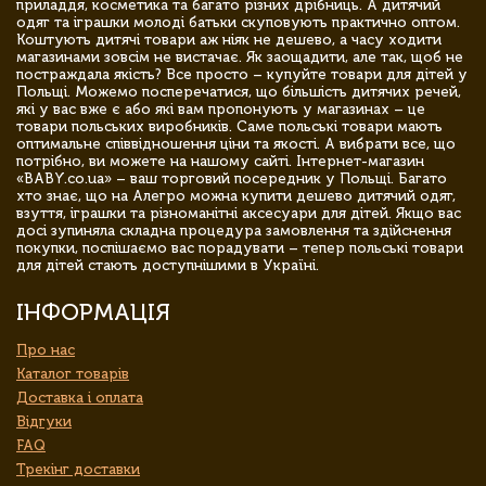
приладдя, косметика та багато різних дрібниць. А дитячий
одяг та іграшки молоді батьки скуповують практично оптом.
Коштують дитячі товари аж ніяк не дешево, а часу ходити
магазинами зовсім не вистачає. Як заощадити, але так, щоб не
постраждала якість? Все просто – купуйте товари для дітей у
Польщі. Можемо посперечатися, що більшість дитячих речей,
які у вас вже є або які вам пропонують у магазинах – це
товари польських виробників. Саме польські товари мають
оптимальне співвідношення ціни та якості. А вибрати все, що
потрібно, ви можете на нашому сайті. Інтернет-магазин
«BABY.co.ua» – ваш торговий посередник у Польщі. Багато
хто знає, що на Алегро можна купити дешево дитячий одяг,
взуття, іграшки та різноманітні аксесуари для дітей. Якщо вас
досі зупиняла складна процедура замовлення та здійснення
покупки, поспішаємо вас порадувати – тепер польські товари
для дітей стають доступнішими в Україні.
ІНФОРМАЦІЯ
Про нас
Каталог товарів
Доставка і оплата
Відгуки
FAQ
Трекінг доставки