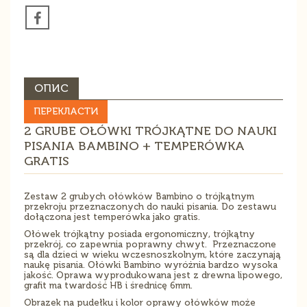
ОПИС
ПЕРЕКЛАСТИ
2 GRUBE OŁÓWKI TRÓJKĄTNE DO NAUKI
PISANIA BAMBINO + TEMPERÓWKA
GRATIS
Zestaw 2 grubych ołówków Bambino o trójkątnym
przekroju przeznaczonych do nauki pisania. Do zestawu
dołączona jest temperówka jako gratis.
Ołówek trójkątny posiada ergonomiczny, trójkątny
przekrój, co zapewnia poprawny chwyt. Przeznaczone
są dla dzieci w wieku wczesnoszkolnym, które zaczynają
naukę pisania. Ołówki Bambino wyróżnia bardzo wysoka
jakość. Oprawa wyprodukowana jest z drewna lipowego,
grafit ma twardość HB i średnicę 6mm.
Obrazek na pudełku i kolor oprawy ołówków może