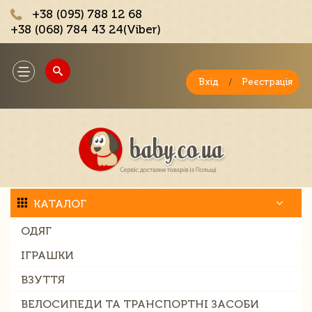
+38 (095) 788 12 68
+38 (068) 784 43 24(Viber)
;
Toggle
navigation
Вхід
/
Реєстрація
КАТАЛОГ
ОДЯГ
ІГРАШКИ
ВЗУТТЯ
ВЕЛОСИПЕДИ ТА ТРАНСПОРТНІ ЗАСОБИ