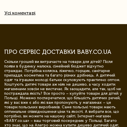
Усі коментарі
ПРО СЕРВІС ДОСТАВКИ BABY.CO.UA
Скільки грошей ви витрачаєте на товари для дітей? Після
появи в будинку малюка, сімейний бюджет відчутно
страждає. Потрібна коляска, ліжечко, горщик, санітарне
приладдя, косметика та багато різних дрібниць. А дитячий
одяг та іграшки молоді батьки скуповують практично оптом.
Коштують дитячі товари аж ніяк не дешево, а часу ходити
магазинами зовсім не вистачає. Як заощадити, але так, щоб не
постраждала якість? Все просто – купуйте товари для дітей у
Польщі. Можемо посперечатися, що більшість дитячих речей,
які у вас вже є або які вам пропонують у магазинах – це
товари польських виробників. Саме польські товари мають
оптимальне співвідношення ціни та якості. А вибрати все, що
потрібно, ви можете на нашому сайті. Інтернет-магазин
«BABY.co.ua» – ваш торговий посередник у Польщі. Багато
хто знає, що на Алегро можна купити дешево дитячий одяг,