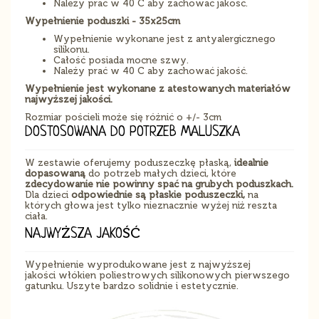
Należy prać w 40 C aby zachować jakość.
Wypełnienie poduszki - 35x25cm
Wypełnienie wykonane jest z antyalergicznego
silikonu.
Całość posiada mocne szwy.
Należy prać w 40 C aby zachować jakość.
Wypełnienie jest wykonane z atestowanych materiałów
najwyższej jakości.
Rozmiar pościeli może się różnić o +/- 3cm
DOSTOSOWANA DO POTRZEB MALUSZKA
W zestawie oferujemy poduszeczkę płaską,
idealnie
dopasowaną
do potrzeb małych dzieci, które
zdecydowanie nie powinny spać na grubych poduszkach.
Dla dzieci
odpowiednie są płaskie poduszeczki,
na
których głowa jest tylko nieznacznie wyżej niż reszta
ciała.
NAJWYŻSZA JAKOŚĆ
Wypełnienie wyprodukowane jest z najwyższej
jakości włókien poliestrowych silikonowych pierwszego
gatunku. Uszyte bardzo solidnie i estetycznie.