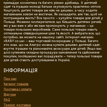
приладдя, косметика та багато різних дрібниць. А дитячий
одяг та іграшки молоді батьки скуповують практично оптом.
Коштують дитячі товари аж ніяк не дешево, а часу ходити
магазинами зовсім не вистачає. Як заощадити, але так, щоб не
постраждала якість? Все просто – купуйте товари для дітей у
Польщі. Можемо посперечатися, що більшість дитячих речей,
які у вас вже є або які вам пропонують у магазинах – це
товари польських виробників. Саме польські товари мають
оптимальне співвідношення ціни та якості. А вибрати все, що
потрібно, ви можете на нашому сайті. Інтернет-магазин
«BABY.co.ua» – ваш торговий посередник у Польщі. Багато
хто знає, що на Алегро можна купити дешево дитячий одяг,
взуття, іграшки та різноманітні аксесуари для дітей. Якщо вас
досі зупиняла складна процедура замовлення та здійснення
покупки, поспішаємо вас порадувати – тепер польські товари
для дітей стають доступнішими в Україні.
ІНФОРМАЦІЯ
Про нас
Каталог товарів
Доставка і оплата
Відгуки
FAQ
Трекінг доставки