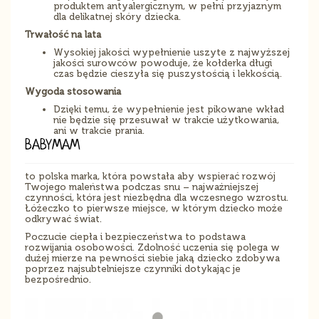
produktem antyalergicznym, w pełni przyjaznym
dla delikatnej skóry dziecka.
Trwałość na lata
Wysokiej jakości wypełnienie uszyte z najwyższej
jakości surowców powoduje, że kołderka długi
czas będzie cieszyła się puszystością i lekkością.
Wygoda stosowania
Dzięki temu, że wypełnienie jest pikowane wkład
nie będzie się przesuwał w trakcie użytkowania,
ani w trakcie prania.
BABYMAM
to polska marka, która powstała aby wspierać rozwój
Twojego maleństwa podczas snu – najważniejszej
czynności, która jest niezbędna dla wczesnego wzrostu.
Łóżeczko to pierwsze miejsce, w którym dziecko może
odkrywać świat.
Poczucie ciepła i bezpieczeństwa to podstawa
rozwijania osobowości. Zdolność uczenia się polega w
dużej mierze na pewności siebie jaką dziecko zdobywa
poprzez najsubtelniejsze czynniki dotykając je
bezpośrednio.