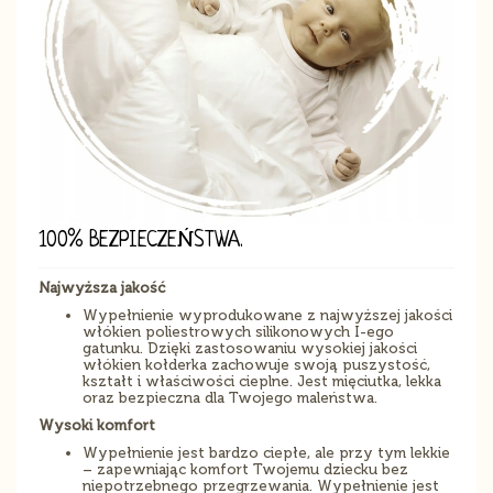
100% BEZPIECZEŃSTWA.
Najwyższa jakość
Wypełnienie wyprodukowane z najwyższej jakości
włókien poliestrowych silikonowych I-ego
gatunku. Dzięki zastosowaniu wysokiej jakości
włókien kołderka zachowuje swoją puszystość,
kształt i właściwości cieplne. Jest mięciutka, lekka
oraz bezpieczna dla Twojego maleństwa.
Wysoki komfort
Wypełnienie jest bardzo ciepłe, ale przy tym lekkie
– zapewniając komfort Twojemu dziecku bez
niepotrzebnego przegrzewania. Wypełnienie jest