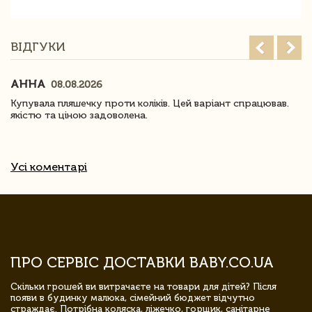
ВІДГУКИ
АННА
08.08.2026
Купувала пляшечку проти коліків. Цей варіант спрацював.
якістю та ціною задоволена.
Усі коментарі
ПРО СЕРВІС ДОСТАВКИ BABY.CO.UA
Скільки грошей ви витрачаєте на товари для дітей? Після
появи в будинку малюка, сімейний бюджет відчутно
страждає. Потрібна коляска, ліжечко, горщик, санітарне