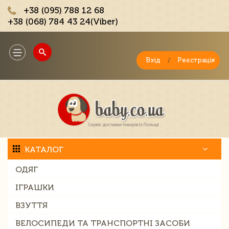
+38 (095) 788 12 68
+38 (068) 784 43 24(Viber)
;
Toggle
navigation
Вхід
/
Реєстрація
КАТАЛОГ
ОДЯГ
ІГРАШКИ
ВЗУТТЯ
ВЕЛОСИПЕДИ ТА ТРАНСПОРТНІ ЗАСОБИ