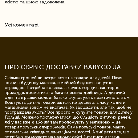
якістю та ціною задоволена.
Усі коментарі
ПРО СЕРВІС ДОСТАВКИ BABY.CO.UA
Скільки грошей ви витрачаєте на товари для дітей? Після
появи в будинку малюка, сімейний бюджет відчутно
страждає. Потрібна коляска, ліжечко, горщик, санітарне
приладдя, косметика та багато різних дрібниць. А дитячий
одяг та іграшки молоді батьки скуповують практично оптом.
Коштують дитячі товари аж ніяк не дешево, а часу ходити
магазинами зовсім не вистачає. Як заощадити, але так, щоб не
постраждала якість? Все просто – купуйте товари для дітей у
Польщі. Можемо посперечатися, що більшість дитячих речей,
які у вас вже є або які вам пропонують у магазинах – це
товари польських виробників. Саме польські товари мають
оптимальне співвідношення ціни та якості. А вибрати все, що
потрібно, ви можете на нашому сайті. Інтернет-магазин