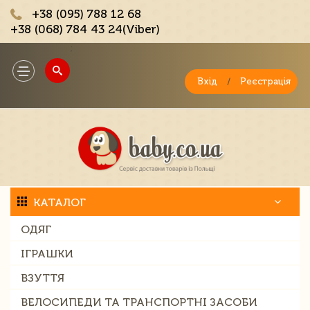
+38 (095) 788 12 68
+38 (068) 784 43 24(Viber)
;
Toggle
navigation
Вхід
/
Реєстрація
КАТАЛОГ
ОДЯГ
ІГРАШКИ
ВЗУТТЯ
ВЕЛОСИПЕДИ ТА ТРАНСПОРТНІ ЗАСОБИ