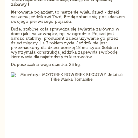
zabawy !
Kierowanie pojazdem to marzenie wielu dzieci - dzięki
naszemu jeździkowi Twój Brzdąc stanie się posiadaczem
swojego pierwszego pojazdu.
Duże, stabilne koła sprawdzą się świetnie zarówno w
domu jak i na zewnątrz, np. w ogrodzie. Pojazd jest
bardzo stabilny, producent zaleca używanie go przez
dzieci między 1 a 3 rokiem życia. Jeździk nie jest
przeznaczony dla dzieci poniżej 18 mc. życia. Solidna i
wytrzymała konstrukcja jeździka zapewnia swobodę
kierowania dla najmłodszych kierowców.
Dopuszczalna waga dziecka: 25 kg.