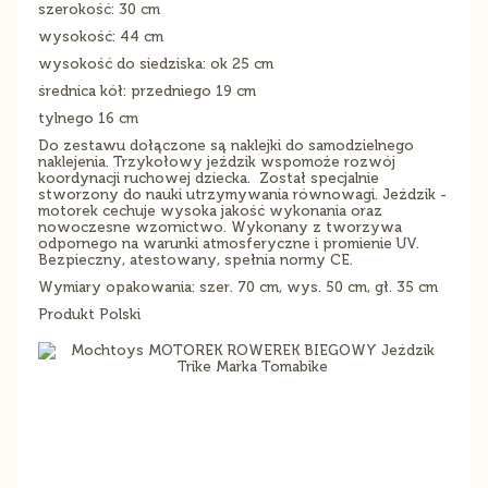
szerokość: 30 cm
wysokość: 44 cm
wysokość do siedziska: ok 25 cm
średnica kół: przedniego 19 cm
tylnego 16 cm
Do zestawu dołączone są naklejki do samodzielnego
naklejenia. Trzykołowy jeździk wspomoże rozwój
koordynacji ruchowej dziecka. Został specjalnie
stworzony do nauki utrzymywania równowagi. Jeździk -
motorek cechuje wysoka jakość wykonania oraz
nowoczesne wzornictwo. Wykonany z tworzywa
odpornego na warunki atmosferyczne i promienie UV.
Bezpieczny, atestowany, spełnia normy CE.
Wymiary opakowania: szer. 70 cm, wys. 50 cm, gł. 35 cm
Produkt Polski