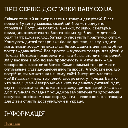
ПРО СЕРВІС ДОСТАВКИ BABY.CO.UA
Скільки грошей ви витрачаєте на товари для дітей? Після
появи в будинку малюка, сімейний бюджет відчутно
страждає. Потрібна коляска, ліжечко, горщик, санітарне
приладдя, косметика та багато різних дрібниць. А дитячий
одяг та іграшки молоді батьки скуповують практично оптом.
Коштують дитячі товари аж ніяк не дешево, а часу ходити
магазинами зовсім не вистачає. Як заощадити, але так, щоб не
постраждала якість? Все просто – купуйте товари для дітей у
Польщі. Можемо посперечатися, що більшість дитячих речей,
які у вас вже є або які вам пропонують у магазинах – це
товари польських виробників. Саме польські товари мають
оптимальне співвідношення ціни та якості. А вибрати все, що
потрібно, ви можете на нашому сайті. Інтернет-магазин
«BABY.co.ua» – ваш торговий посередник у Польщі. Багато
хто знає, що на Алегро можна купити дешево дитячий одяг,
взуття, іграшки та різноманітні аксесуари для дітей. Якщо вас
досі зупиняла складна процедура замовлення та здійснення
покупки, поспішаємо вас порадувати – тепер польські товари
для дітей стають доступнішими в Україні.
ІНФОРМАЦІЯ
Про нас