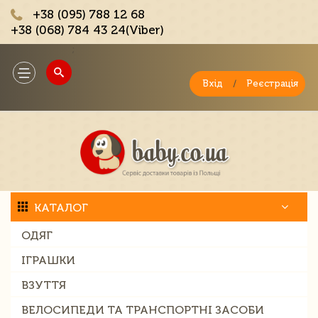
+38 (095) 788 12 68
+38 (068) 784 43 24(Viber)
;
Toggle
navigation
Вхід
/
Реєстрація
КАТАЛОГ
ОДЯГ
ІГРАШКИ
ВЗУТТЯ
ВЕЛОСИПЕДИ ТА ТРАНСПОРТНІ ЗАСОБИ