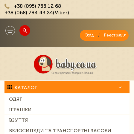
+38 (095) 788 12 68
+38 (068) 784 43 24(Viber)
;
Toggle
navigation
Вхід
/
Реєстрація
КАТАЛОГ
ОДЯГ
ІГРАШКИ
ВЗУТТЯ
ВЕЛОСИПЕДИ ТА ТРАНСПОРТНІ ЗАСОБИ