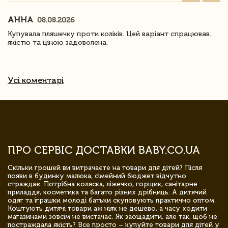
АННА
08.08.2026
Купувала пляшечку проти коліків. Цей варіант спрацював.
якістю та ціною задоволена.
Усі коментарі
ПРО СЕРВІС ДОСТАВКИ BABY.CO.UA
Скільки грошей ви витрачаєте на товари для дітей? Після
появи в будинку малюка, сімейний бюджет відчутно
страждає. Потрібна коляска, ліжечко, горщик, санітарне
приладдя, косметика та багато різних дрібниць. А дитячий
одяг та іграшки молоді батьки скуповують практично оптом.
Коштують дитячі товари аж ніяк не дешево, а часу ходити
магазинами зовсім не вистачає. Як заощадити, але так, щоб не
постраждала якість? Все просто – купуйте товари для дітей у