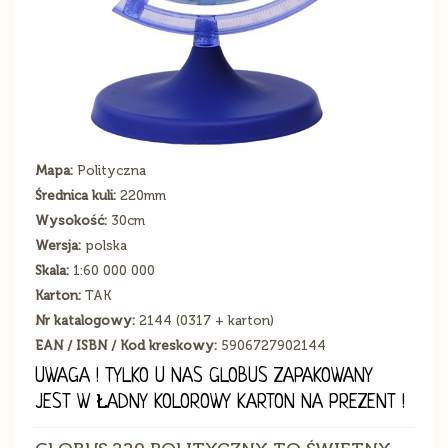
Mapa:
Polityczna
Średnica kuli:
220mm
Wysokość:
30cm
Wersja:
polska
Skala:
1:60 000 000
Karton:
TAK
Nr katalogowy:
2144 (0317 + karton)
EAN / ISBN / Kod kreskowy:
5906727902144
UWAGA ! TYLKO U NAS GLOBUS ZAPAKOWANY
JEST W ŁADNY KOLOROWY KARTON NA PREZENT !