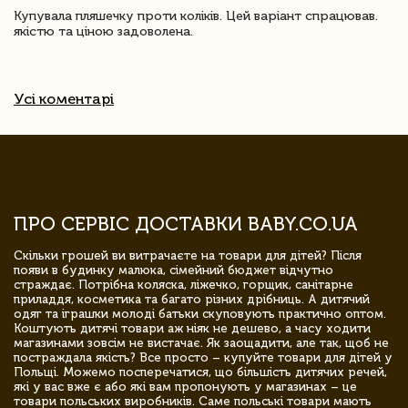
Купувала пляшечку проти коліків. Цей варіант спрацював.
якістю та ціною задоволена.
Усі коментарі
ПРО СЕРВІС ДОСТАВКИ BABY.CO.UA
Скільки грошей ви витрачаєте на товари для дітей? Після
появи в будинку малюка, сімейний бюджет відчутно
страждає. Потрібна коляска, ліжечко, горщик, санітарне
приладдя, косметика та багато різних дрібниць. А дитячий
одяг та іграшки молоді батьки скуповують практично оптом.
Коштують дитячі товари аж ніяк не дешево, а часу ходити
магазинами зовсім не вистачає. Як заощадити, але так, щоб не
постраждала якість? Все просто – купуйте товари для дітей у
Польщі. Можемо посперечатися, що більшість дитячих речей,
які у вас вже є або які вам пропонують у магазинах – це
товари польських виробників. Саме польські товари мають