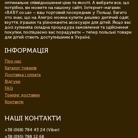
оптимальне співвідношення ціни та якості. А вибрати все, що
потрібно, ви можете на нашому сайті. Інтернет-магазин
«BABY.co.ua» – ваш торговий посередник у Польщі. Багато
хто знає, що на Алегро можна купити дешево дитячий одяг,
взуття, іграшки та різноманітні аксесуари для дітей. Якщо вас
досі зупиняла складна процедура замовлення та здійснення
покупки, поспішаємо вас порадувати – тепер польські товари
для дітей стають доступнішими в Україні.
ІНФОРМАЦІЯ
Про нас
Каталог товарів
Доставка і оплата
Відгуки
FAQ
Трекінг доставки
Контакти
НАШІ КОНТАКТИ
+38 (068) 784 43 24 (Viber)
+38 (095) 788 12 68