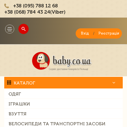
+38 (095) 788 12 68
+38 (068) 784 43 24(Viber)
;
Toggle
navigation
Вхід
/
Реєстрація
КАТАЛОГ
ОДЯГ
ІГРАШКИ
ВЗУТТЯ
ВЕЛОСИПЕДИ ТА ТРАНСПОРТНІ ЗАСОБИ