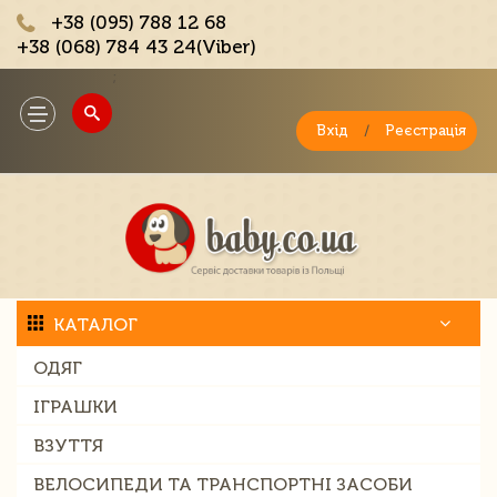
+38 (095) 788 12 68
+38 (068) 784 43 24(Viber)
;
Toggle
navigation
Вхід
/
Реєстрація
КАТАЛОГ
ОДЯГ
ІГРАШКИ
ВЗУТТЯ
ВЕЛОСИПЕДИ ТА ТРАНСПОРТНІ ЗАСОБИ