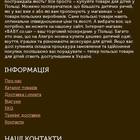
постраждала якість? Все просто – купуйте товари для дітей у
Польщі. Можемо посперечатися, що більшість дитячих речей,
які у вас вже є або які вам пропонують у магазинах – це
товари польських виробників. Саме польські товари мають
оптимальне співвідношення ціни та якості. А вибрати все, що
потрібно, ви можете на нашому сайті. Інтернет-магазин
«BABY.co.ua» – ваш торговий посередник у Польщі. Багато
хто знає, що на Алегро можна купити дешево дитячий одяг,
взуття, іграшки та різноманітні аксесуари для дітей. Якщо вас
досі зупиняла складна процедура замовлення та здійснення
покупки, поспішаємо вас порадувати – тепер польські товари
для дітей стають доступнішими в Україні.
ІНФОРМАЦІЯ
Про нас
Каталог товарів
Доставка і оплата
Відгуки
FAQ
Трекінг доставки
Контакти
НАШІ КОНТАКТИ