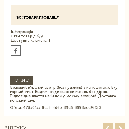
ВСІ ТОВАРИ ПРОДАВЦЯ
Інформація
Стан товару: б/у
Доступна кількість: 1
ОПИС
Бежевий в'язаний светр (без гудзиків) з капюшоном. Б/у,
гарний стан. Видимі сліди використання, без дірок.
Відповідне плаття на іншому моєму аукціоні. Доставка
по одній ціні.
Ofeta: 475a0faa-8ca5-4d6e-89d6-3598eed9f2f3
ВІДГУКИ