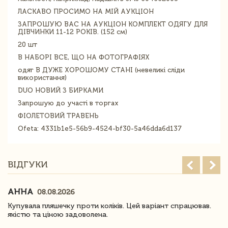
ЛАСКАВО ПРОСИМО НА МІЙ АУКЦІОН
ЗАПРОШУЮ ВАС НА АУКЦІОН КОМПЛЕКТ ОДЯГУ ДЛЯ
ДІВЧИНКИ 11-12 РОКІВ. (152 см)
20 шт
В НАБОРІ ВСЕ, ЩО НА ФОТОГРАФІЯХ
одяг В ДУЖЕ ХОРОШОМУ СТАНІ (невеликі сліди
використання)
DUO НОВИЙ З БИРКАМИ
Запрошую до участі в торгах
ФІОЛЕТОВИЙ ТРАВЕНЬ
Ofeta: 4331b1e5-56b9-4524-bf30-5a46dda6d137
ВІДГУКИ
АННА
08.08.2026
Купувала пляшечку проти коліків. Цей варіант спрацював.
якістю та ціною задоволена.