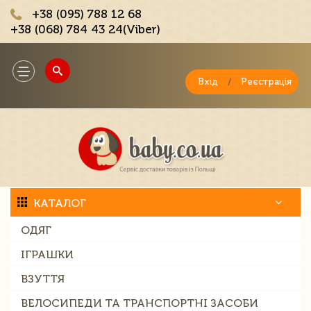
+38 (095) 788 12 68
+38 (068) 784 43 24(Viber)
;
Toggle
navigation
Вхід
/
Реєстрація
КАТАЛОГ
ОДЯГ
ІГРАШКИ
ВЗУТТЯ
ВЕЛОСИПЕДИ ТА ТРАНСПОРТНІ ЗАСОБИ