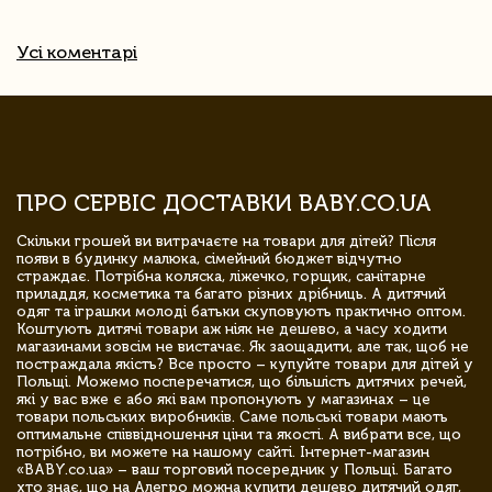
Усі коментарі
ПРО СЕРВІС ДОСТАВКИ BABY.CO.UA
Скільки грошей ви витрачаєте на товари для дітей? Після
появи в будинку малюка, сімейний бюджет відчутно
страждає. Потрібна коляска, ліжечко, горщик, санітарне
приладдя, косметика та багато різних дрібниць. А дитячий
одяг та іграшки молоді батьки скуповують практично оптом.
Коштують дитячі товари аж ніяк не дешево, а часу ходити
магазинами зовсім не вистачає. Як заощадити, але так, щоб не
постраждала якість? Все просто – купуйте товари для дітей у
Польщі. Можемо посперечатися, що більшість дитячих речей,
які у вас вже є або які вам пропонують у магазинах – це
товари польських виробників. Саме польські товари мають
оптимальне співвідношення ціни та якості. А вибрати все, що
потрібно, ви можете на нашому сайті. Інтернет-магазин
«BABY.co.ua» – ваш торговий посередник у Польщі. Багато
хто знає, що на Алегро можна купити дешево дитячий одяг,