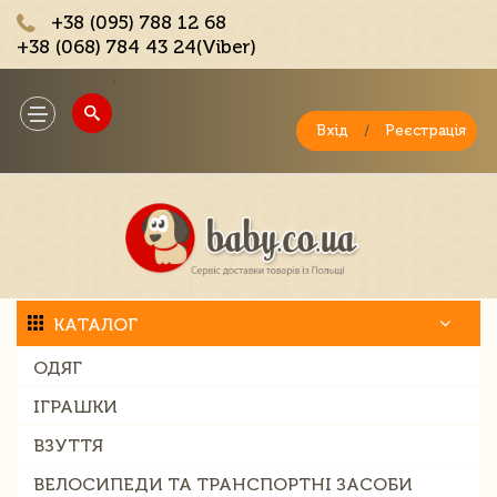
+38 (095) 788 12 68
+38 (068) 784 43 24(Viber)
;
Toggle
navigation
Вхід
/
Реєстрація
КАТАЛОГ
ОДЯГ
ІГРАШКИ
ВЗУТТЯ
ВЕЛОСИПЕДИ ТА ТРАНСПОРТНІ ЗАСОБИ