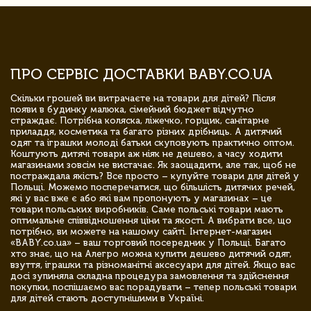
ПРО СЕРВІС ДОСТАВКИ BABY.CO.UA
Скільки грошей ви витрачаєте на товари для дітей? Після
появи в будинку малюка, сімейний бюджет відчутно
страждає. Потрібна коляска, ліжечко, горщик, санітарне
приладдя, косметика та багато різних дрібниць. А дитячий
одяг та іграшки молоді батьки скуповують практично оптом.
Коштують дитячі товари аж ніяк не дешево, а часу ходити
магазинами зовсім не вистачає. Як заощадити, але так, щоб не
постраждала якість? Все просто – купуйте товари для дітей у
Польщі. Можемо посперечатися, що більшість дитячих речей,
які у вас вже є або які вам пропонують у магазинах – це
товари польських виробників. Саме польські товари мають
оптимальне співвідношення ціни та якості. А вибрати все, що
потрібно, ви можете на нашому сайті. Інтернет-магазин
«BABY.co.ua» – ваш торговий посередник у Польщі. Багато
хто знає, що на Алегро можна купити дешево дитячий одяг,
взуття, іграшки та різноманітні аксесуари для дітей. Якщо вас
досі зупиняла складна процедура замовлення та здійснення
покупки, поспішаємо вас порадувати – тепер польські товари
для дітей стають доступнішими в Україні.