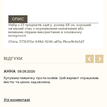
ОПИС
Набір з 23 предметів одягу, розмір 68 см, хороший
загальний стан, з нормальними незначними або
великими слідами використання, в основному
потертості.
Ofeta: 37363f5e-648d-4246-a83a-ffbce9b4e5d7
ВІДГУКИ
АННА
08.08.2026
Купувала пляшечку проти коліків. Цей варіант спрацював.
якістю та ціною задоволена.
Усі коментарі