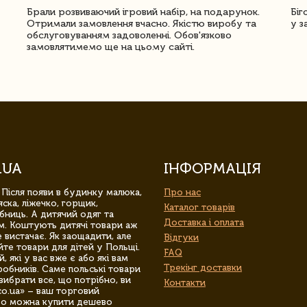
Брали розвиваючий ігровий набір, на подарунок.
Біг
Отримали замовлення вчасно. Якістю виробу та
у з
обслуговуванням задоволенні. Обов'язково
замовлятимемо ще на цьому сайті.
.UA
ІНФОРМАЦІЯ
 Після появи в будинку малюка,
Про нас
ска, ліжечко, горщик,
Каталог товарів
бниць. А дитячий одяг та
Доставка і оплата
м. Коштують дитячі товари аж
 вистачає. Як заощадити, але
Відгуки
йте товари для дітей у Польщі.
FAQ
 які у вас вже є або які вам
Трекінг доставки
обників. Саме польські товари
вибрати все, що потрібно, ви
Контакти
co.ua» – ваш торговий
гро можна купити дешево