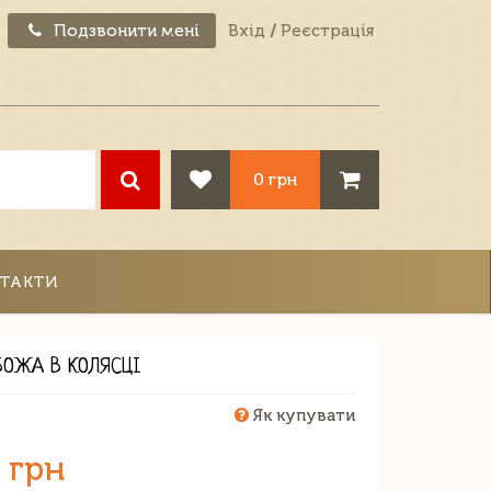
Подзвонити мені
Вхід
/
Реєстрація
0 грн
ТАКТИ
БОЖА В КОЛЯСЦІ
1
Як купувати
 грн