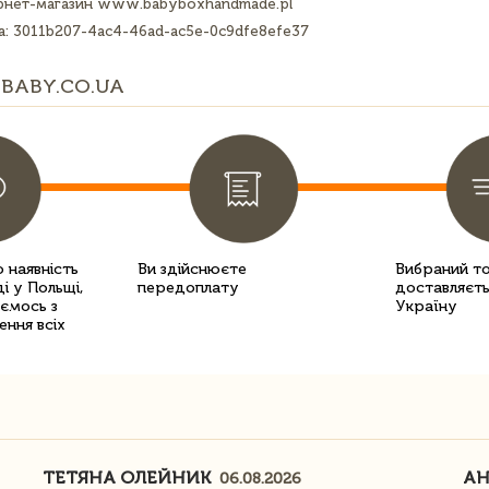
рнет-магазин www.babyboxhandmade.pl
a: 3011b207-4ac4-46ad-ac5e-0c9dfe8efe37
BABY.CO.UA
 наявність
Ви здійснюєте
Вибраний т
і у Польщі,
передоплату
доставляєть
уємось з
Україну
ення всіх
ТЕТЯНА ОЛЕЙНИК
АН
06.08.2026