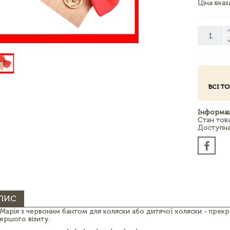
Ціна вка
ВСІ Т
Інформац
Стан тов
Доступна 
ПИС
 Марія з червоним бантом для коляски або дитячої коляски - прекр
першого візиту.