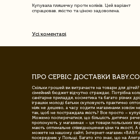
ачество
Купувала пляшечку проти коліків. Цей варіант
спрацював. якістю та ціною задоволена.
Усі коментарі
ПРО СЕРВІС ДОСТАВКИ BABY.CO
Скільки грошей ви витрачаєте на товари для дітей?
сімейний бюджет відчутно страждає. Потрібна коля
санітарне приладдя, косметика та багато різних дрі
іграшки молоді батьки скуповують практично опто
ніяк не дешево, а часу ходити магазинами зовсім не
так, щоб не постраждала якість? Все просто – купу
Можемо посперечатися, що більшість дитячих речей,
пропонують у магазинах – це товари польських вир
мають оптимальне співвідношення ціни та якості. А 
можете на нашому сайті. Інтернет-магазин «BABY.
посередник у Польщі. Багато хто знає, що на Але