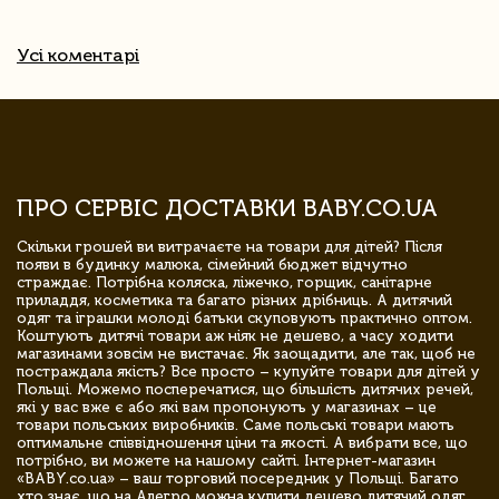
Усі коментарі
ПРО СЕРВІС ДОСТАВКИ BABY.CO.UA
Скільки грошей ви витрачаєте на товари для дітей? Після
появи в будинку малюка, сімейний бюджет відчутно
страждає. Потрібна коляска, ліжечко, горщик, санітарне
приладдя, косметика та багато різних дрібниць. А дитячий
одяг та іграшки молоді батьки скуповують практично оптом.
Коштують дитячі товари аж ніяк не дешево, а часу ходити
магазинами зовсім не вистачає. Як заощадити, але так, щоб не
постраждала якість? Все просто – купуйте товари для дітей у
Польщі. Можемо посперечатися, що більшість дитячих речей,
які у вас вже є або які вам пропонують у магазинах – це
товари польських виробників. Саме польські товари мають
оптимальне співвідношення ціни та якості. А вибрати все, що
потрібно, ви можете на нашому сайті. Інтернет-магазин
«BABY.co.ua» – ваш торговий посередник у Польщі. Багато
хто знає, що на Алегро можна купити дешево дитячий одяг,