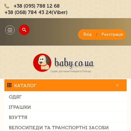
+38 (095) 788 12 68
+38 (068) 784 43 24(Viber)
;
Toggle
navigation
Вхід
/
Реєстрація
КАТАЛОГ
ОДЯГ
ІГРАШКИ
ВЗУТТЯ
ВЕЛОСИПЕДИ ТА ТРАНСПОРТНІ ЗАСОБИ