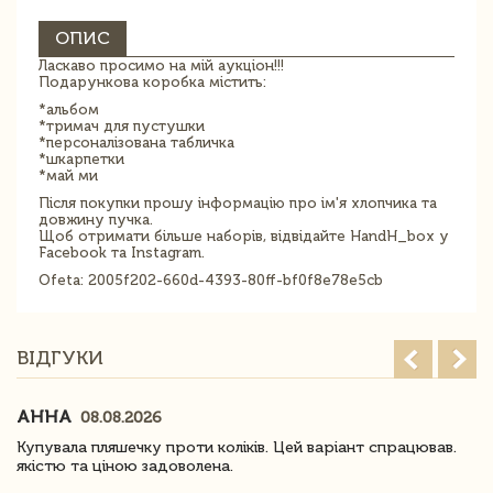
ОПИС
Ласкаво просимо на мій аукціон!!!
Подарункова коробка містить:
*альбом
*тримач для пустушки
*персоналізована табличка
*шкарпетки
*май ми
Після покупки прошу інформацію про ім'я хлопчика та
довжину пучка.
Щоб отримати більше наборів, відвідайте HandH_box у
Facebook та Instagram.
Ofeta: 2005f202-660d-4393-80ff-bf0f8e78e5cb
ВІДГУКИ
АННА
08.08.2026
Купувала пляшечку проти коліків. Цей варіант спрацював.
якістю та ціною задоволена.