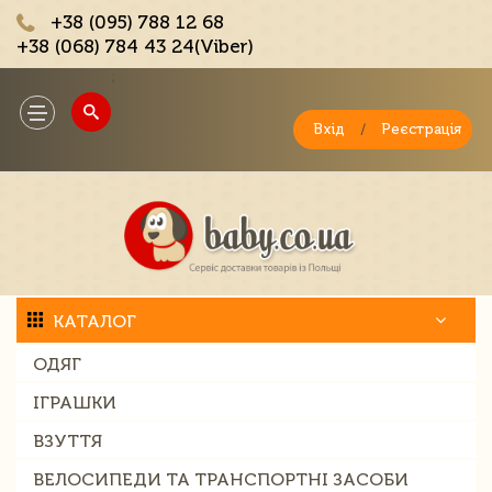
+38 (095) 788 12 68
+38 (068) 784 43 24(Viber)
;
Toggle
navigation
Вхід
/
Реєстрація
КАТАЛОГ
ОДЯГ
ІГРАШКИ
ВЗУТТЯ
ВЕЛОСИПЕДИ ТА ТРАНСПОРТНІ ЗАСОБИ