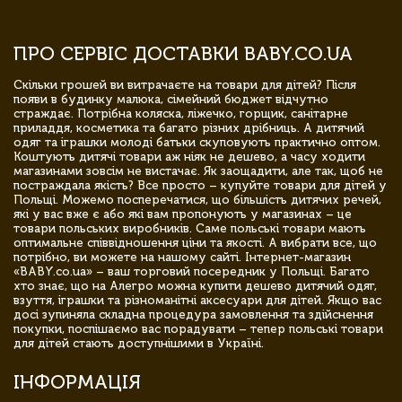
ПРО СЕРВІС ДОСТАВКИ BABY.CO.UA
Скільки грошей ви витрачаєте на товари для дітей? Після
появи в будинку малюка, сімейний бюджет відчутно
страждає. Потрібна коляска, ліжечко, горщик, санітарне
приладдя, косметика та багато різних дрібниць. А дитячий
одяг та іграшки молоді батьки скуповують практично оптом.
Коштують дитячі товари аж ніяк не дешево, а часу ходити
магазинами зовсім не вистачає. Як заощадити, але так, щоб не
постраждала якість? Все просто – купуйте товари для дітей у
Польщі. Можемо посперечатися, що більшість дитячих речей,
які у вас вже є або які вам пропонують у магазинах – це
товари польських виробників. Саме польські товари мають
оптимальне співвідношення ціни та якості. А вибрати все, що
потрібно, ви можете на нашому сайті. Інтернет-магазин
«BABY.co.ua» – ваш торговий посередник у Польщі. Багато
хто знає, що на Алегро можна купити дешево дитячий одяг,
взуття, іграшки та різноманітні аксесуари для дітей. Якщо вас
досі зупиняла складна процедура замовлення та здійснення
покупки, поспішаємо вас порадувати – тепер польські товари
для дітей стають доступнішими в Україні.
ІНФОРМАЦІЯ