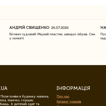
АНДРІЙ СВИЩЕНКО
Н
26.07.2026
Біговел чудовий! Міцний пластик, швидко зібрав. Син
Пос
у захваті.
зад
.UA
ІНФОРМАЦІЯ
 Після появи в будинку малюка,
Про нас
ска, ліжечко, горщик,
Каталог товарів
бниць. А дитячий одяг та