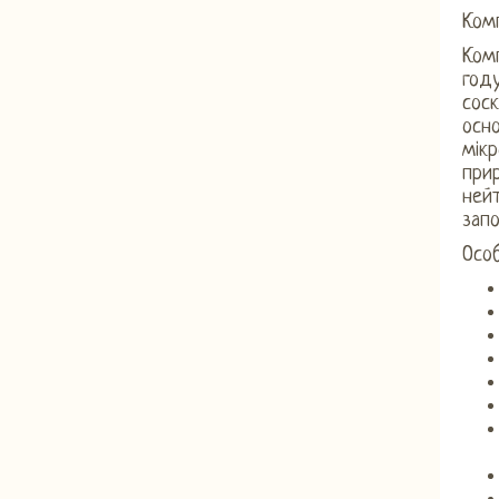
Комп
Комп
год
соск
осн
мікр
прир
нейт
запо
Осо