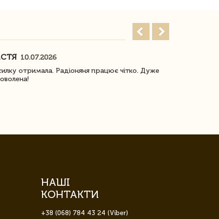
АСТЯ
ПОГОРЕЛО
10.07.2026
илку отримала. Радіоняня працює чітко. Дуже
Отримали віз
оволена!
Доставка з 
завжди була 
НАШІ
КОНТАКТИ
+38 (068) 784 43 24 (Viber)