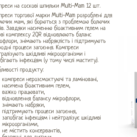
реси на соскові шпильки Multi-Mam 12 шт.
реси торгової марки Multi-Mam розроблені для
уючих мам, які борються з проблемою болючих
ів. Завдяки насиченню біоактивним гелем на
ові комплексу 2QR відновлюють баланс
офлори, знімають набряклість і підтримують
одні процеси загоєння. Компреси
ралізують шкідливі мікроорганізми і
бігають інфекціям (у тому числі маститу).
бливості продукту:
компреси нерозсмоктуючі та ламіновані,
насичена біоактивним гелем,
важко працювати,
відновлення балансу мікрофлори,
знімають набряки,
підтримують процеси загоєння,
запобігає інфекціям і нейтралізує шкідливі
мікроорганізми,
не містить консервантів,