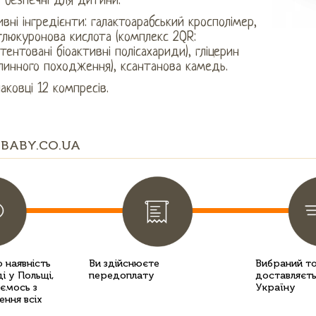
безпечні для дитини.
вні інгредієнти: галактоарабський кросполімер,
глюкуронова кислота (комплекс 2QR:
тентовані біоактивні полісахариди), гліцерин
линного походження), ксантанова камедь.
аковці 12 компресів.
BABY.CO.UA
 наявність
Ви здійснюєте
Вибраний т
і у Польщі,
передоплату
доставляєть
уємось з
Україну
ення всіх