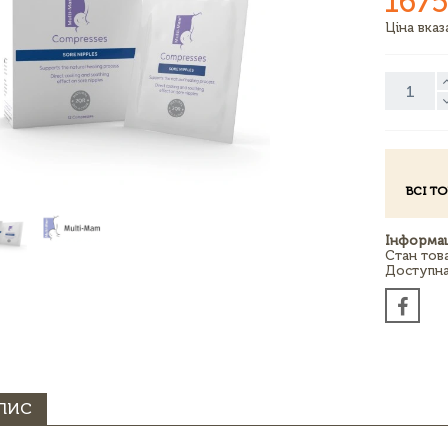
1675
Ціна вка
ВСІ Т
Інформац
Стан тов
Доступна 
ПИС