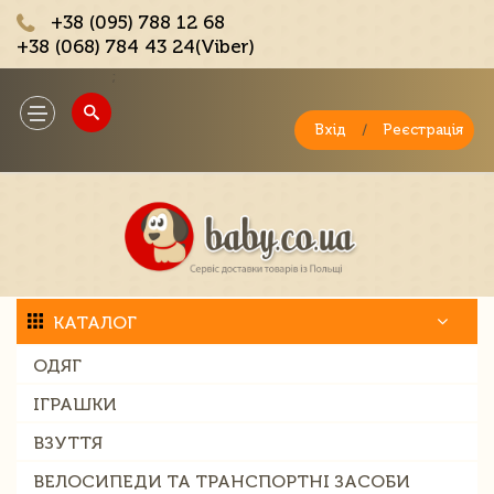
+38 (095) 788 12 68
+38 (068) 784 43 24(Viber)
;
Toggle
navigation
Вхід
/
Реєстрація
КАТАЛОГ
ОДЯГ
ІГРАШКИ
ВЗУТТЯ
ВЕЛОСИПЕДИ ТА ТРАНСПОРТНІ ЗАСОБИ