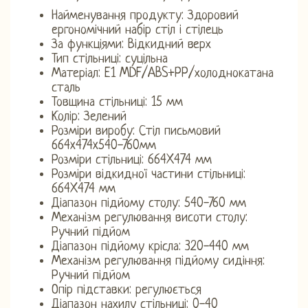
Найменування продукту: Здоровий
ергономічний набір стіл і стілець
За функціями: Відкидний верх
Тип стільниці: суцільна
Матеріал: E1 MDF/ABS+PP/холоднокатана
сталь
Товщина стільниці: 15 мм
Колір: Зелений
Розміри виробу: Стіл письмовий
664x474x540-760мм
Розміри стільниці: 664X474 мм
Розміри відкидної частини стільниці:
664X474 мм
Діапазон підйому столу: 540-760 мм
Механізм регулювання висоти столу:
Ручний підйом
Діапазон підйому крісла: 320-440 мм
Механізм регулювання підйому сидіння:
Ручний підйом
Опір підставки: регулюється
Діапазон нахилу стільниці: 0-40