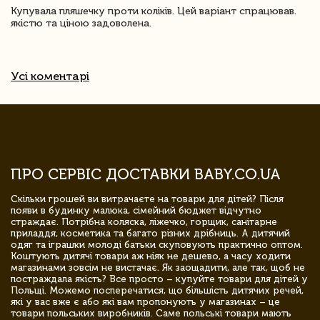
Купувала пляшечку проти коліків. Цей варіант спрацював.
якістю та ціною задоволена.
Усі коментарі
ПРО СЕРВІС ДОСТАВКИ BABY.CO.UA
Скільки грошей ви витрачаєте на товари для дітей? Після
появи в будинку малюка, сімейний бюджет відчутно
страждає. Потрібна коляска, ліжечко, горщик, санітарне
приладдя, косметика та багато різних дрібниць. А дитячий
одяг та іграшки молоді батьки скуповують практично оптом.
Коштують дитячі товари аж ніяк не дешево, а часу ходити
магазинами зовсім не вистачає. Як заощадити, але так, щоб не
постраждала якість? Все просто – купуйте товари для дітей у
Польщі. Можемо посперечатися, що більшість дитячих речей,
які у вас вже є або які вам пропонують у магазинах – це
товари польських виробників. Саме польські товари мають