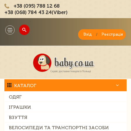
+38 (095) 788 12 68
+38 (068) 784 43 24(Viber)
;
Toggle
navigation
Вхід
/
Реєстрація
КАТАЛОГ
ОДЯГ
ІГРАШКИ
ВЗУТТЯ
ВЕЛОСИПЕДИ ТА ТРАНСПОРТНІ ЗАСОБИ