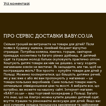
Усі коментарі
ПРО СЕРВІС ДОСТАВКИ BABY.CO.UA
Скільки грошей ви витрачаєте на товари для дітей? Після
появи в будинку малюка, сімейний бюджет відчутно
страждає. Потрібна коляска, ліжечко, горщик, санітарне
приладдя, косметика та багато різних дрібниць. А дитячий
одяг та іграшки молоді батьки скуповують практично оптом.
Коштують дитячі товари аж ніяк не дешево, а часу ходити
магазинами зовсім не вистачає. Як заощадити, але так, щоб не
постраждала якість? Все просто – купуйте товари для дітей у
Польщі. Можемо посперечатися, що більшість дитячих речей,
які у вас вже є або які вам пропонують у магазинах – це
товари польських виробників. Саме польські товари мають
оптимальне співвідношення ціни та якості. А вибрати все, що
потрібно, ви можете на нашому сайті. Інтернет-магазин
«BABY.co.ua» – ваш торговий посередник у Польщі. Багато
хто знає, що на Алегро можна купити дешево дитячий одяг,
взуття, іграшки та різноманітні аксесуари для дітей. Якщо вас
досі зупиняла складна процедура замовлення та здійснення