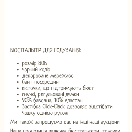
БЮСТГАЛЬТЕР ДЛЯ ГОДУВАННЯ:
розмір 80В
чорний колір
декороване мереживо
бант посередині
кісточки, що підтримують бюст
гнучкі, регульовані лямки
90% бавовна, 10% еластан
Застібка Click-Clack дозволяє відстібати
чашку однією рукою
Ми також запрошуємо вас на інші наші аукціони.
Наша пропозиція включає бюстгальтери, трусики,