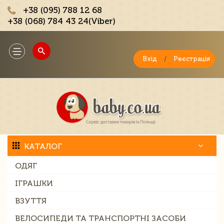
+38 (095) 788 12 68
+38 (068) 784 43 24(Viber)
;
Toggle
navigation
Вхід
/
Реєстрація
КАТАЛОГ
ОДЯГ
ІГРАШКИ
ВЗУТТЯ
ВЕЛОСИПЕДИ ТА ТРАНСПОРТНІ ЗАСОБИ