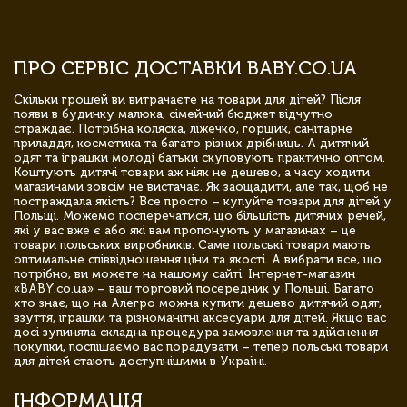
ПРО СЕРВІС ДОСТАВКИ BABY.CO.UA
Скільки грошей ви витрачаєте на товари для дітей? Після
появи в будинку малюка, сімейний бюджет відчутно
страждає. Потрібна коляска, ліжечко, горщик, санітарне
приладдя, косметика та багато різних дрібниць. А дитячий
одяг та іграшки молоді батьки скуповують практично оптом.
Коштують дитячі товари аж ніяк не дешево, а часу ходити
магазинами зовсім не вистачає. Як заощадити, але так, щоб не
постраждала якість? Все просто – купуйте товари для дітей у
Польщі. Можемо посперечатися, що більшість дитячих речей,
які у вас вже є або які вам пропонують у магазинах – це
товари польських виробників. Саме польські товари мають
оптимальне співвідношення ціни та якості. А вибрати все, що
потрібно, ви можете на нашому сайті. Інтернет-магазин
«BABY.co.ua» – ваш торговий посередник у Польщі. Багато
хто знає, що на Алегро можна купити дешево дитячий одяг,
взуття, іграшки та різноманітні аксесуари для дітей. Якщо вас
досі зупиняла складна процедура замовлення та здійснення
покупки, поспішаємо вас порадувати – тепер польські товари
для дітей стають доступнішими в Україні.
ІНФОРМАЦІЯ