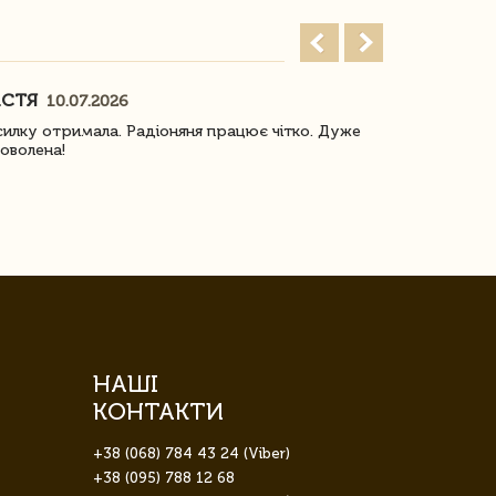
АСТЯ
ПОГОРЕЛО
10.07.2026
илку отримала. Радіоняня працює чітко. Дуже
Отримали віз
оволена!
Доставка з 
завжди була 
НАШІ
КОНТАКТИ
+38 (068) 784 43 24 (Viber)
+38 (095) 788 12 68