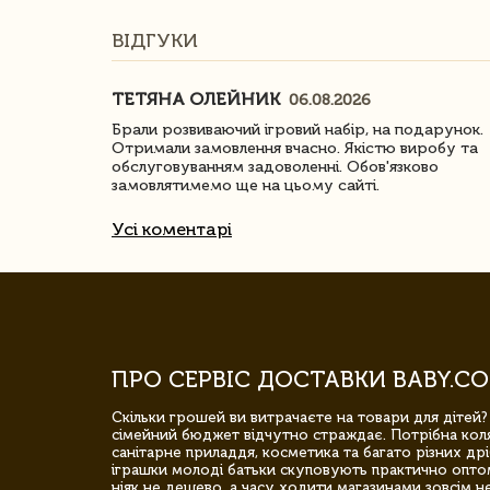
ВІДГУКИ
ТЕТЯНА ОЛЕЙНИК
06.08.2026
ачество
Брали розвиваючий ігровий набір, на подарунок.
Отримали замовлення вчасно. Якістю виробу та
обслуговуванням задоволенні. Обов'язково
замовлятимемо ще на цьому сайті.
Усі коментарі
ПРО СЕРВІС ДОСТАВКИ BABY.CO
Скільки грошей ви витрачаєте на товари для дітей?
сімейний бюджет відчутно страждає. Потрібна коля
санітарне приладдя, косметика та багато різних дрі
іграшки молоді батьки скуповують практично опто
ніяк не дешево, а часу ходити магазинами зовсім не