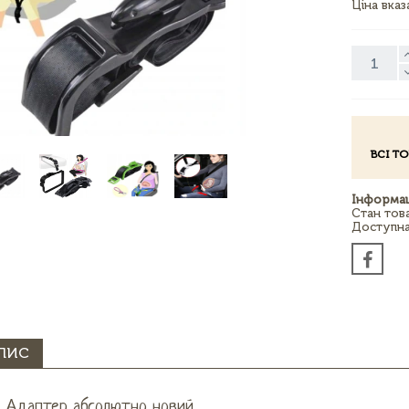
Ціна вка
ВСІ Т
Інформац
Стан тов
Доступна 
ПИС
Адаптер абсолютно новий,