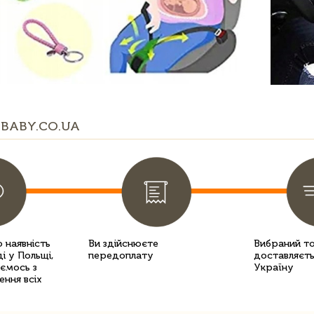
BABY.CO.UA
 наявність
Ви здійснюєте
Вибраний т
і у Польщі,
передоплату
доставляєть
уємось з
Україну
ення всіх