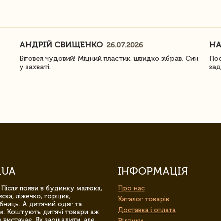
АНДРІЙ СВИЩЕНКО
Н
26.07.2026
Біговел чудовий! Міцний пластик, швидко зібрав. Син
Пос
у захваті.
зад
.UA
ІНФОРМАЦІЯ
 Після появи в будинку малюка,
Про нас
ска, ліжечко, горщик,
Каталог товарів
бниць. А дитячий одяг та
Доставка і оплата
м. Коштують дитячі товари аж
 вистачає. Як заощадити, але
Відгуки