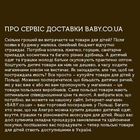
ПРО СЕРВІС ДОСТАВКИ BABY.CO.UA
Скільки грошей ви витрачаєте на товари для дітей? Після
появи в будинку малюка, сімейний бюджет відчутно
страждає. Потрібна коляска, ліжечко, горщик, санітарне
приладдя, косметика та багато різних дрібниць. А дитячий
одяг та іграшки молоді батьки скуповують практично оптом.
Коштують дитячі товари аж ніяк не дешево, а часу ходити
магазинами зовсім не вистачає. Як заощадити, але так, щоб не
постраждала якість? Все просто – купуйте товари для дітей у
Польщі. Можемо посперечатися, що більшість дитячих речей,
які у вас вже є або які вам пропонують у магазинах – це
товари польських виробників. Саме польські товари мають
оптимальне співвідношення ціни та якості. А вибрати все, що
потрібно, ви можете на нашому сайті. Інтернет-магазин
«BABY.co.ua» – ваш торговий посередник у Польщі. Багато
хто знає, що на Алегро можна купити дешево дитячий одяг,
взуття, іграшки та різноманітні аксесуари для дітей. Якщо вас
досі зупиняла складна процедура замовлення та здійснення
покупки, поспішаємо вас порадувати – тепер польські товари
для дітей стають доступнішими в Україні.