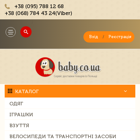
+38 (095) 788 12 68
+38 (068) 784 43 24(Viber)
;
Toggle
navigation
Вхід
/
Реєстрація
КАТАЛОГ
ОДЯГ
ІГРАШКИ
ВЗУТТЯ
ВЕЛОСИПЕДИ ТА ТРАНСПОРТНІ ЗАСОБИ