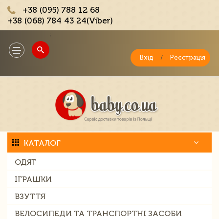
+38 (095) 788 12 68
+38 (068) 784 43 24(Viber)
;
Toggle
navigation
Вхід
/
Реєстрація
КАТАЛОГ
ОДЯГ
ІГРАШКИ
ВЗУТТЯ
ВЕЛОСИПЕДИ ТА ТРАНСПОРТНІ ЗАСОБИ