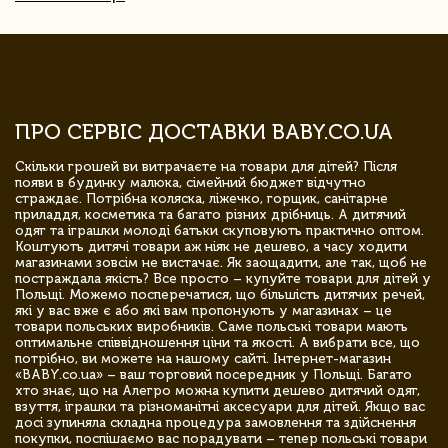
ПРО СЕРВІС ДОСТАВКИ BABY.CO.UA
Скільки грошей ви витрачаєте на товари для дітей? Після
появи в будинку малюка, сімейний бюджет відчутно
страждає. Потрібна коляска, ліжечко, горщик, санітарне
приладдя, косметика та багато різних дрібниць. А дитячий
одяг та іграшки молоді батьки скуповують практично оптом.
Коштують дитячі товари аж ніяк не дешево, а часу ходити
магазинами зовсім не вистачає. Як заощадити, але так, щоб не
постраждала якість? Все просто – купуйте товари для дітей у
Польщі. Можемо посперечатися, що більшість дитячих речей,
які у вас вже є або які вам пропонують у магазинах – це
товари польських виробників. Саме польські товари мають
оптимальне співвідношення ціни та якості. А вибрати все, що
потрібно, ви можете на нашому сайті. Інтернет-магазин
«BABY.co.ua» – ваш торговий посередник у Польщі. Багато
хто знає, що на Алегро можна купити дешево дитячий одяг,
взуття, іграшки та різноманітні аксесуари для дітей. Якщо вас
досі зупиняла складна процедура замовлення та здійснення
покупки, поспішаємо вас порадувати – тепер польські товари