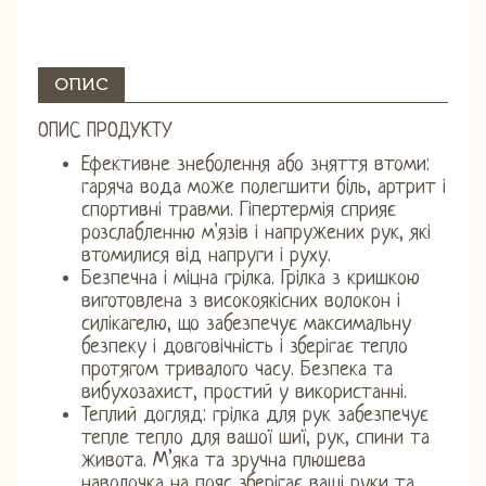
ОПИС
ОПИС ПРОДУКТУ
Ефективне знеболення або зняття втоми:
гаряча вода може полегшити біль, артрит і
спортивні травми. Гіпертермія сприяє
розслабленню м'язів і напружених рук, які
втомилися від напруги і руху.
Безпечна і міцна грілка. Грілка з кришкою
виготовлена ​​з високоякісних волокон і
силікагелю, що забезпечує максимальну
безпеку і довговічність і зберігає тепло
протягом тривалого часу. Безпека та
вибухозахист, простий у використанні.
Теплий догляд: грілка для рук забезпечує
тепле тепло для вашої шиї, рук, спини та
живота. М’яка та зручна плюшева
наволочка на пояс зберігає ваші руки та