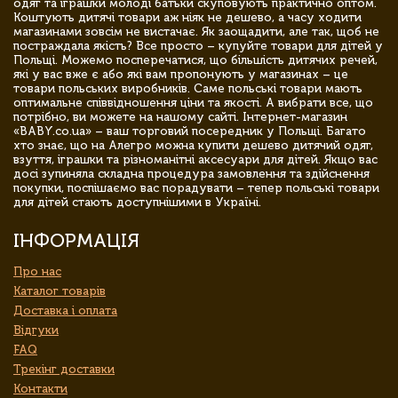
одяг та іграшки молоді батьки скуповують практично оптом.
Коштують дитячі товари аж ніяк не дешево, а часу ходити
магазинами зовсім не вистачає. Як заощадити, але так, щоб не
постраждала якість? Все просто – купуйте товари для дітей у
Польщі. Можемо посперечатися, що більшість дитячих речей,
які у вас вже є або які вам пропонують у магазинах – це
товари польських виробників. Саме польські товари мають
оптимальне співвідношення ціни та якості. А вибрати все, що
потрібно, ви можете на нашому сайті. Інтернет-магазин
«BABY.co.ua» – ваш торговий посередник у Польщі. Багато
хто знає, що на Алегро можна купити дешево дитячий одяг,
взуття, іграшки та різноманітні аксесуари для дітей. Якщо вас
досі зупиняла складна процедура замовлення та здійснення
покупки, поспішаємо вас порадувати – тепер польські товари
для дітей стають доступнішими в Україні.
ІНФОРМАЦІЯ
Про нас
Каталог товарів
Доставка і оплата
Відгуки
FAQ
Трекінг доставки
Контакти