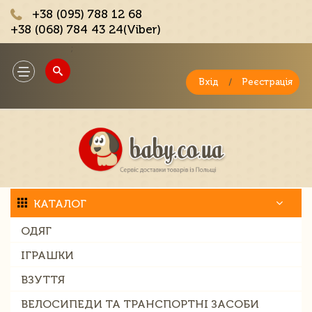
+38 (095) 788 12 68
+38 (068) 784 43 24(Viber)
;
Toggle
navigation
Вхід
/
Реєстрація
КАТАЛОГ
ОДЯГ
ІГРАШКИ
ВЗУТТЯ
ВЕЛОСИПЕДИ ТА ТРАНСПОРТНІ ЗАСОБИ